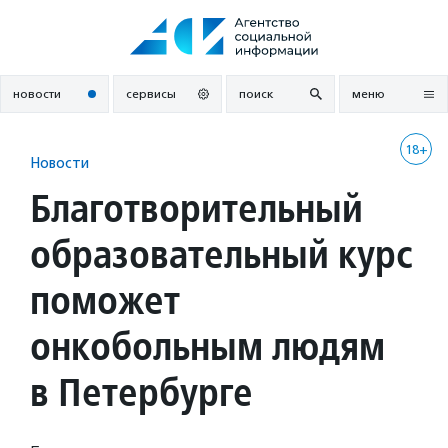
Перейти
к
содержанию
новости
сервисы
поиск
меню
18+
Новости
Благотворительный
образовательный курс
поможет
онкобольным людям
в Петербурге