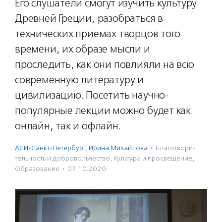
Его слушатели смогут изучить культуру
Древней Греции, разобраться в
технических приемах творцов того
времени, их образе мысли и
проследить, как они повлияли на всю
современную литературу и
цивилизацию. Посетить научно-
популярные лекции можно будет как
онлайн, так и офлайн.
АСИ-Санкт-Петербург
,
Ирина Михайлова
·
Благотвори­
тель­ность и доброволь­чест­во
,
Культура и просвещение
,
Образование
·
07.10.2020