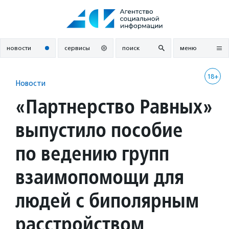
Перейти
к
содержанию
новости
сервисы
поиск
меню
18+
Новости
«Партнерство Равных»
выпустило пособие
по ведению групп
взаимопомощи для
людей с биполярным
расстройством