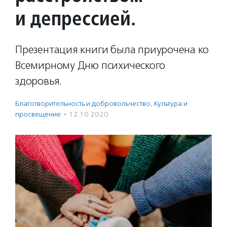
и депрессией.
Презентация книги была приурочена ко
Всемирному Дню психического
здоровья.
Благотвори­тель­ность и доброволь­чест­во
,
Культура и
просвещение
·
12.10.2020