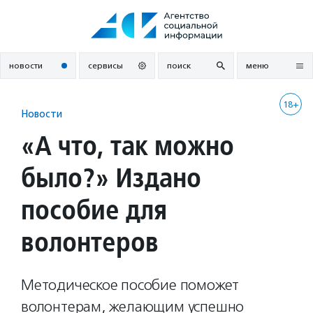
Перейти
к
содержанию
новости
сервисы
поиск
меню
18+
Новости
«А что, так можно
было?» Издано
пособие для
волонтеров
Методическое пособие поможет
волонтерам, желающим успешно