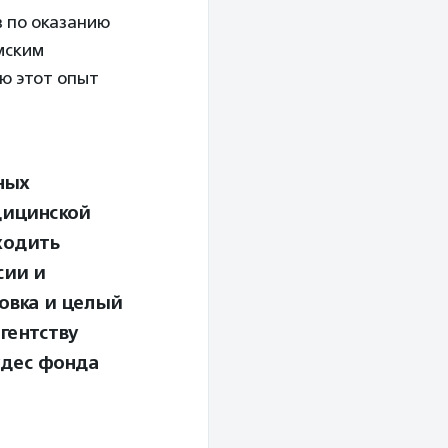
в по оказанию
мским
ю этот опыт
ных
дицинской
ходить
сии и
овка и целый
гентству
удес фонда