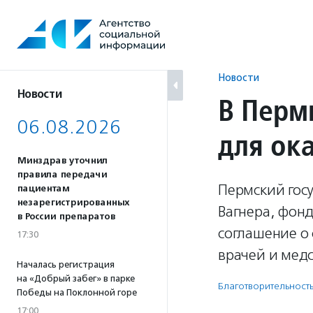
Перейти
к
содержанию
Новости
Новости
В Перм
06.08.2026
для ок
Минздрав уточнил
правила передачи
Пермский гос
пациентам
незарегистрированных
Вагнера, фон
в России препаратов
соглашение о
17:30
врачей и мед
Началась регистрация
на «Добрый забег» в парке
Благотвори­тель­ност
Победы на Поклонной горе
17:00