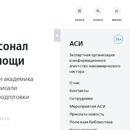
лента
поиск
меню
18+
сонал
АСИ
омощи
Экспертная организация
и информационное
агентство некоммерческого
сектора
и академика
О нас
писали
Контакты
подготовки
Сотрудники
Мероприятия АСИ
Прислать новость
.2020
Полезная библиотека
Наши издания