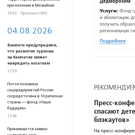
Дедморозим
при колонии в Можайске
Услуги:
Фонд «Д
10:32
·
Прислано НКО
и абилитацию дл
получить образо
04.08.2026
региональную си
Подробнее
Биологи предупредили,
что развитие туризма
на Камчатке может
навредить косаткам
17:59
Почти половина
РЕКОМЕНДУЕ
соцпредприятий России
сосредоточена в 10 регионах
Пресс-конфе
страны — фонд «Наше
будущее»
спасают дет
17:46
блэкаутов»
Принимаются заявки
На пресс-конфере
на конкурс эссе