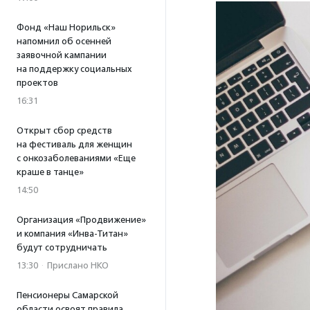
Фонд «Наш Норильск»
напомнил об осенней
заявочной кампании
на поддержку социальных
проектов
16:31
Открыт сбор средств
на фестиваль для женщин
с онкозаболеваниями «Еще
краше в танце»
14:50
Организация «Продвижение»
и компания «Инва-Титан»
будут сотрудничать
13:30
·
Прислано НКО
Пенсионеры Самарской
области освоят правила