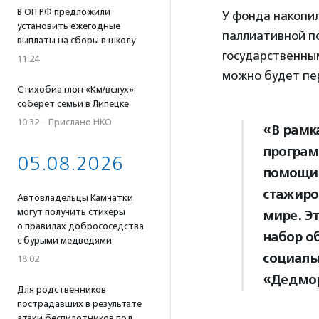
В ОП РФ предложили
У фонда накопил
установить ежегодные
паллиативной п
выплаты на сборы в школу
государственны
11:24
можно будет пе
Стихобиатлон «Км/вслух»
соберет семьи в Липецке
10:32
·
Прислано НКО
«В рамк
програм
05.08.2026
помощи 
стажиро
Автовладельцы Камчатки
могут получить стикеры
мире. Э
о правилах добрососедства
набор о
с бурыми медведями
социаль
18:02
«Дедмо
Для родственников
пострадавших в результате
атаки беспилотников под