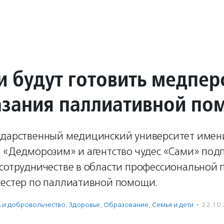
и будут готовить медпер
азания паллиативной п
ударственный медицинский университет имен
д «Дедморозим» и агентство чудес «Сами» под
 сотрудничестве в области профессиональной 
сестер по паллиативной помощи.
ь и доброволь­чест­во
,
Здоровье
,
Образование
,
Семья и дети
·
22.10