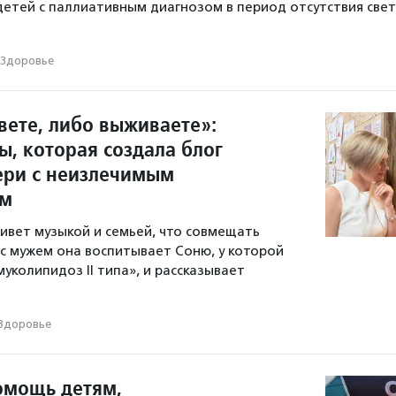
детей с паллиативным диагнозом в период отсутствия свет
Здоровье
вете, либо выживаете»:
ы, которая создала блог
ери с неизлечимым
ем
ивет музыкой и семьей, что совмещать
 с мужем она воспитывает Соню, у которой
уколипидоз II типа», и рассказывает
Здоровье
омощь детям,