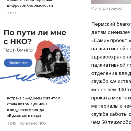
цифровой безопасности
Фото: pixabay.com
13:27
Пермский благо
детям с неизлеч
«Сами» проект 
паллиативной п
здравоохранени
паллиативной п
отделение для 
служба качеств
менее чем 100 т
проката медтех
Встреча с Андреем Ургантом
стала лотом аукциона
материалы к нем
в поддержку фонда
служба заботы о
«Бумажная птица»
чем 50 тяжелобо
11:45
·
Прислано НКО