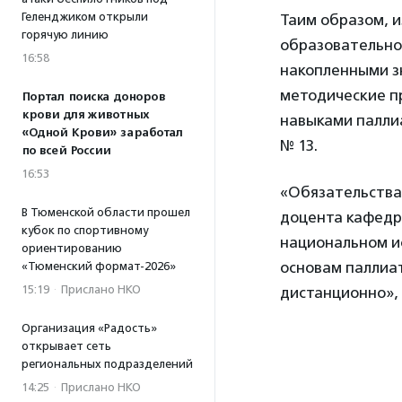
Геленджиком открыли
Таим образом, 
горячую линию
образовательно
16:58
накопленными з
методические пр
Портал поиска доноров
крови для животных
навыками палли
«Одной Крови» заработал
№ 13.
по всей России
16:53
«Обязательства 
В Тюменской области прошел
доцента кафед
кубок по спортивному
национальном и
ориентированию
основам паллиат
«Тюменский формат-2026»
15:19
·
Прислано НКО
дистанционно»,
Организация «Радость»
открывает сеть
региональных подразделений
14:25
·
Прислано НКО