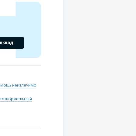
 вклад
мощь неизлечимо
готворительный