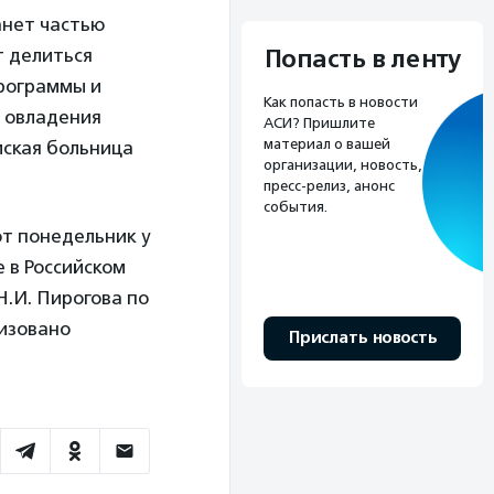
анет частью
Попасть в ленту
т делиться
рограммы и
Как попасть в новости
я овладения
АСИ? Пришлите
материал о вашей
мская больница
организации, новость,
пресс-релиз, анонс
события.
от понедельник у
 в Российском
.И. Пирогова по
низовано
Прислать новость