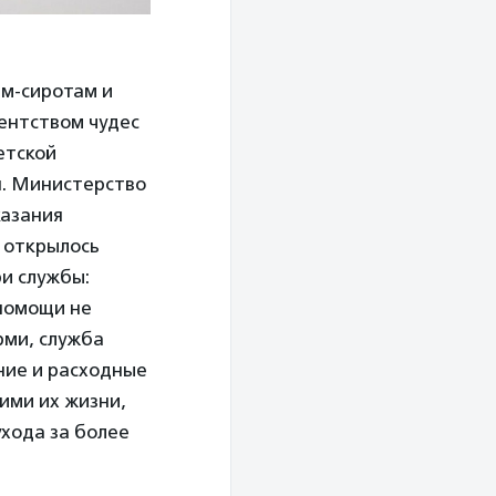
ям-сиротам и
гентством чудес
етской
я. Министерство
казания
 открылось
и службы:
 помощи не
рми, служба
ние и расходные
ими их жизни,
ухода за более