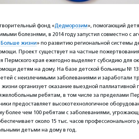
творительный фонд «
Дедморозим
», помогающий дет
имыми болезнями, в 2014 году запустил совместно с а
«
Больше жизни
» по развитию региональной системы д
омощи. Проект существует на частные пожертвовани
я Пермского края ежегодно выделяет субсидию для о
омощи детям на дому. На базе детской больницы № 13
детей с неизлечимыми заболеваниями и заработали тр
а жизни организует оказание выездной паллиативной
яжелобольным ребятам, в том числе за пределами Пе
ники предоставляет высокотехнологичное оборудова
у более чем 100 ребятам с заболеваниями, угрожающ
беспечивает около 15 тыс. часов профессионального 
льными детьми на дому в год.