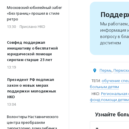
Московский юбилейный забег
Поддерж
«Без границ» прошел в стиле
ретро
Мы работаем, 
13:30
·
Прислано НКО
информация и
вопросу в бла
Совфед поддержал
достигнем
инициативу о бесплатной
юридической помощи
сиротам старше 23 лет
13:19
Пермь
,
Пермски
Президент РФ подписал
ТЕГИ:
обучение спе
закон о новых мерах
больным детям
поддержки молодежных
НКО:
Региональная 
НКО
фонд помощи детям
13:04
Узнайте боль
Волонтеры Наставнического
центра преобразили
территорию дома ребенка