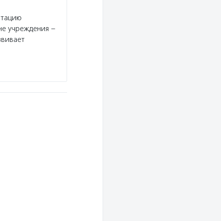
итацию
не учреждения –
звивает