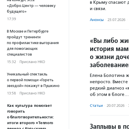
в Крыму спасают 
«Добро.Центр — человеку
и связи.
будущего»
17:39
Анонсы
·
23.07.2026
·
В Москве и Петербурге
пройдут тренинги
«Вы либо жи
по профилактике выгорания
история мам
для помогающих
специалистов
о жизни доч
15:32
·
Прислано НКО
заболевани
Уникальный спектакль
Елена Болотина ж
о первой помощи «Гореть
непросто. Вместе
звездой» покажут в Пушкино
редкий диагноз «м
13:58
·
Прислано НКО
об этом в блоге…
Как культура помогает
Статьи
·
20.07.2026
·
говорить
о благотворительности:
итоги второго «Теплого
Заплывы в п
вечера с Кольским»