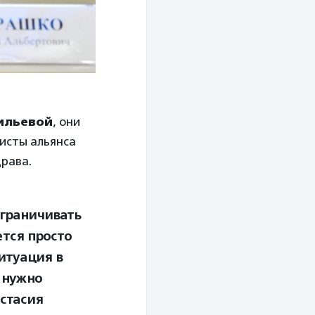
ильевой
, они
исты альянса
драва.
граничивать
ется просто
итуация в
 нужно
стасия