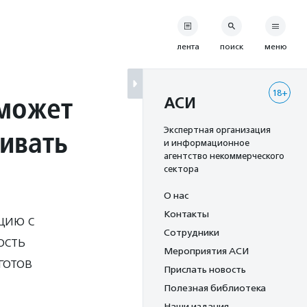
лента
поиск
меню
18+
 может
АСИ
ивать
Экспертная организация
и информационное
агентство некоммерческого
сектора
О нас
Контакты
цию с
Сотрудники
ость
Мероприятия АСИ
готов
Прислать новость
Полезная библиотека
Наши издания