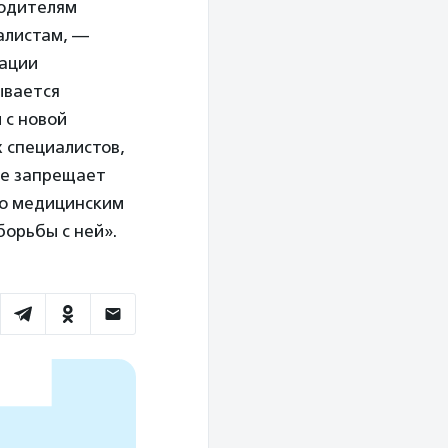
водителям
алистам, —
зации
ывается
 с новой
 специалистов,
не запрещает
по медицинским
борьбы с ней».