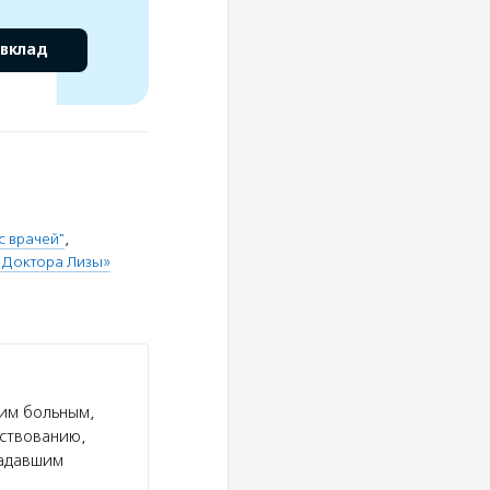
 вклад
 врачей"
,
 Доктора Лизы»
им больным,
ествованию,
радавшим