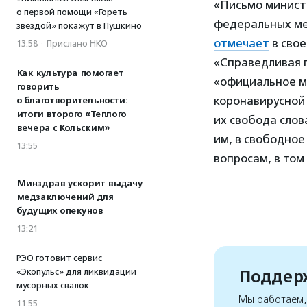
«Письмо министр
о первой помощи «Гореть
федеральных ме
звездой» покажут в Пушкино
отмечает
в свое
13:58
·
Прислано НКО
«Справедливая 
Как культура помогает
«официальное мн
говорить
коронавирусной 
о благотворительности:
итоги второго «Теплого
их свобода слов
вечера с Кольским»
им, в свободно
13:55
вопросам, в том
Минздрав ускорит выдачу
медзаключений для
будущих опекунов
13:21
РЭО готовит сервис
«Экопульс» для ликвидации
Поддерж
мусорных свалок
Мы работаем, 
11:55