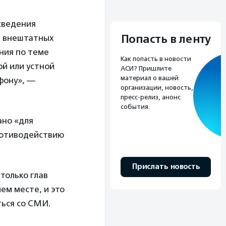
сведения
Попасть в ленту
х внештатных
ния по теме
Как попасть в новости
й или устной
АСИ? Пришлите
материал о вашей
фону», —
организации, новость,
пресс-релиз, анонс
события.
ано «для
ротиводействию
Прислать новость
только глав
ем месте, и это
ться со СМИ.