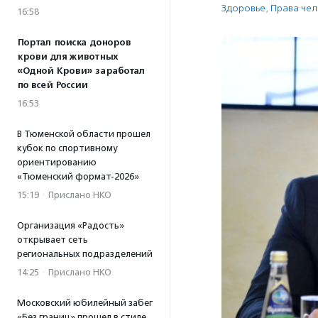
Здоровье
,
Права че
16:58
Портал поиска доноров
крови для животных
«Одной Крови» заработал
по всей России
16:53
В Тюменской области прошел
кубок по спортивному
ориентированию
«Тюменский формат-2026»
15:19
·
Прислано НКО
Организация «Радость»
открывает сеть
региональных подразделений
14:25
·
Прислано НКО
Московский юбилейный забег
«Без границ» прошел в стиле