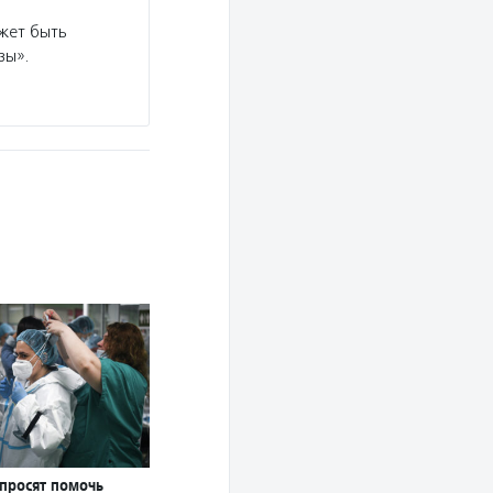
жет быть
зы».
 просят помочь