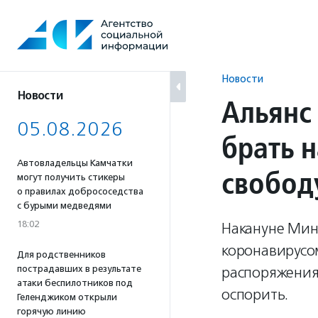
Перейти
к
содержанию
Новости
Новости
Альянс
05.08.2026
брать 
Автовладельцы Камчатки
свобод
могут получить стикеры
о правилах добрососедства
с бурыми медведями
18:02
Накануне Мин
коронавирусо
Для родственников
пострадавших в результате
распоряжения 
атаки беспилотников под
оспорить.
Геленджиком открыли
горячую линию