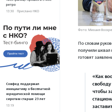
ретро
13:30
·
Прислано НКО
Фото: Михаил Воскре
По словам руко
получили шквал
готовят заявлен
«Как во
свободу
Совфед поддержал
инициативу о бесплатной
чтобы з
юридической помощи
стацион
сиротам старше 23 лет
13:19
застави