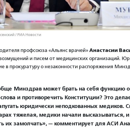
сенский / РИА Новости
водителя профсоюза «Альянс врачей»
Анастасии Вас
 возмущений и писем от медицинских организаций. Юр
ие в прокуратуру о незаконности распоряжения Минз
обще Минздрав может брать на себя функцию о
 слова и противоречить Конституции? Это дела
апугать юридически неподкованных медиков. С
арах тяжелая, медики начали высказываться, и
ть их замолчать», — комментирует для АСИ Ана