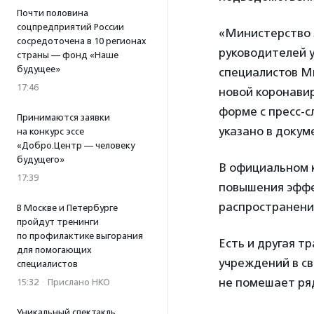
Почти половина
соцпредприятий России
«Министерство 
сосредоточена в 10 регионах
руководителей 
страны — фонд «Наше
будущее»
специалистов М
17:46
новой коронави
форме с пресс-
Принимаются заявки
указано в докум
на конкурс эссе
«Добро.Центр — человеку
будущего»
В официальном к
17:39
повышения эффе
распространени
В Москве и Петербурге
пройдут тренинги
по профилактике выгорания
Есть и другая т
для помогающих
учреждений в св
специалистов
не помешает ряд
15:32
·
Прислано НКО
Уникальный спектакль