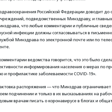
здравоохранения Российской Федерации доводит до 
учреждений, подведомственных Минздраву, и главны
инздрава, что любые комментарии и публичные сведе
русной инфекции должны согласовываться в письменно
службой Минздрава по электронной почте или по теле
енте.
омментарии ведомства говорится, что это было сдел
ктивности информирования населения о мерах по п
ю и профилактике заболеваемости COVID-19».
рактовка распоряжения — что Минздрав ограничивает 
оем подчинении и только в их высказываниях на рабоч
овым врачам писать о коронавирусе в блогах и обща