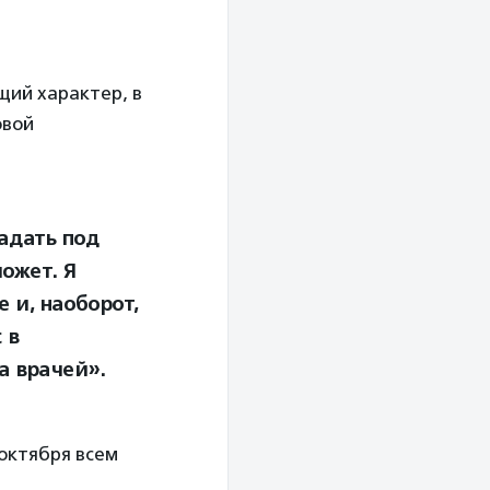
щий характер, в
овой
падать под
может. Я
 и, наоборот,
 в
а врачей».
октября всем