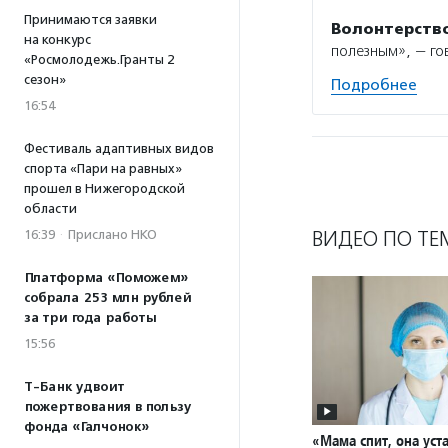
Принимаются заявки
Волонтерств
на конкурс
полезным», — г
«Росмолодежь.Гранты 2
сезон»
Подробнее
16:54
Фестиваль адаптивных видов
спорта «Пари на равных»
прошел в Нижегородской
области
ВИДЕО ПО ТЕ
16:39
·
Прислано НКО
Платформа «Поможем»
собрала 253 млн рублей
за три года работы
15:56
Т-Банк удвоит
пожертвования в пользу
фонда «Галчонок»
«Мама спит, она уста