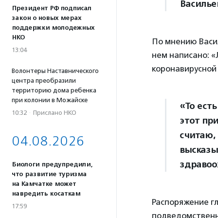
Василье
Президент РФ подписал
закон о новых мерах
поддержки молодежных
НКО
По мнению Васил
13:04
нем написано: 
коронавирусной
Волонтеры Наставнического
центра преобразили
территорию дома ребенка
при колонии в Можайске
«То есть
10:32
·
Прислано НКО
этот при
считаю,
04.08.2026
высказы
здравоо
Биологи предупредили,
что развитие туризма
на Камчатке может
навредить косаткам
Распоряжение г
17:59
подведомственн