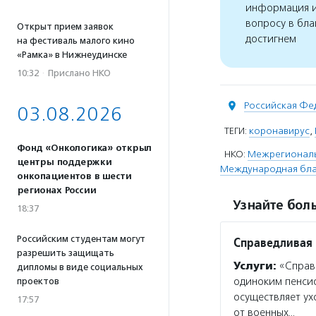
информация и
вопросу в бла
Открыт прием заявок
достигнем
на фестиваль малого кино
«Рамка» в Нижнеудинске
10:32
·
Прислано НКО
Российская Фе
03.08.2026
ТЕГИ:
коронавирус
,
Фонд «Онкологика» открыл
НКО:
Межрегиональ
центры поддержки
Международная благ
онкопациентов в шести
регионах России
Узнайте боль
18:37
Российским студентам могут
Справедливая
разрешить защищать
Услуги:
«Справ
дипломы в виде социальных
одиноким пенсио
проектов
осуществляет ух
17:57
от военных…