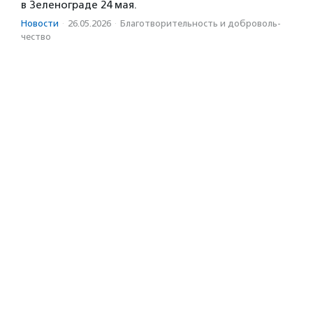
в Зеленограде 24 мая.
Новости
·
26.05.2026
·
Благотвори­тель­ность и доброволь­
чест­во