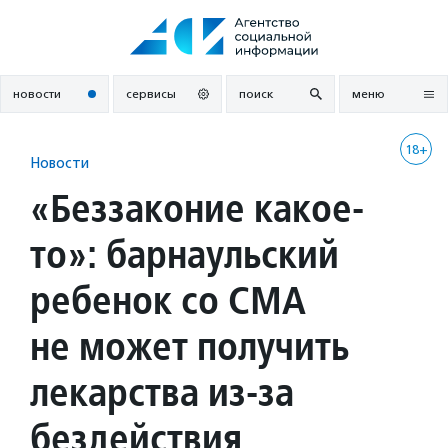
Перейти
к
содержанию
новости
сервисы
поиск
меню
18+
Новости
«Беззаконие какое-
то»: барнаульский
ребенок со СМА
не может получить
лекарства из-за
бездействия