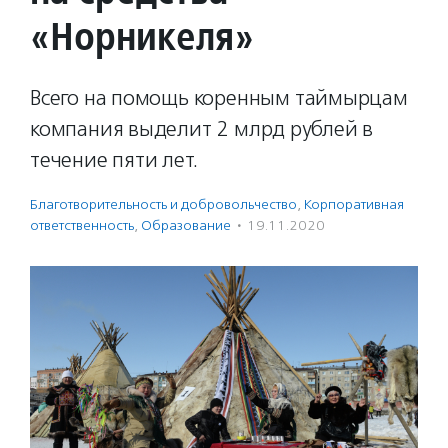
«Норникеля»
Всего на помощь коренным таймырцам
компания выделит 2 млрд рублей в
течение пяти лет.
Благотвори­тель­ность и доброволь­чест­во
,
Корпоративная
ответственность
,
Образование
·
19.11.2020