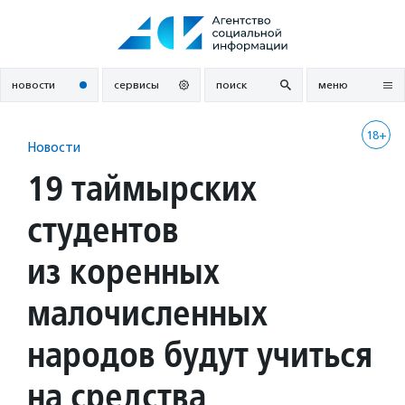
Перейти
к
содержанию
новости
сервисы
поиск
меню
18+
Новости
19 таймырских
студентов
из коренных
малочисленных
народов будут учиться
на средства