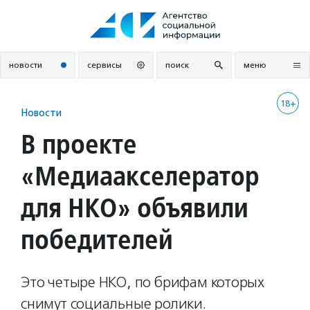
Перейти
к
содержанию
новости
сервисы
поиск
меню
18+
Новости
В проекте
«Медиаакселератор
для НКО» объявили
победителей
Это четыре НКО, по брифам которых
снимут социальные ролики.