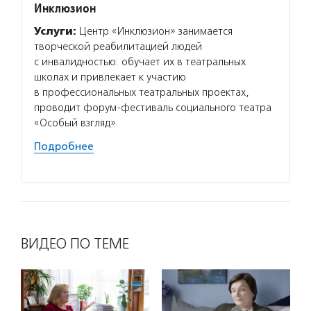
Инклюзион
Добры
Услуги:
Центр «Инклюзион» занимается
Услуг
творческой реабилитацией людей
провод
с инвалидностью: обучает их в театральных
фестив
школах и привлекает к участию
мастер
в профессиональных театральных проектах,
социал
проводит форум-фестиваль социального театра
активи
«Особый взгляд».
Соцпре
«Старш
Подробнее
Подро
ВИДЕО ПО ТЕМЕ