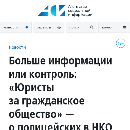
Перейти
к
содержанию
новости
сервисы
поиск
меню
18+
Новости
Больше информации
или контроль:
«Юристы
за гражданское
общество» —
о полицейских в НКО