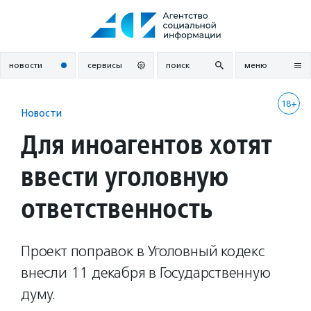
Перейти
к
содержанию
новости
сервисы
поиск
меню
18+
Новости
Для иноагентов хотят
ввести уголовную
ответственность
Проект поправок в Уголовный кодекс
внесли 11 декабря в Государственную
думу.