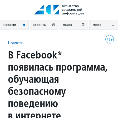
Перейти
к
содержанию
новости
сервисы
поиск
меню
18+
Новости
В Facebook*
появилась программа,
обучающая
безопасному
поведению
в интернете