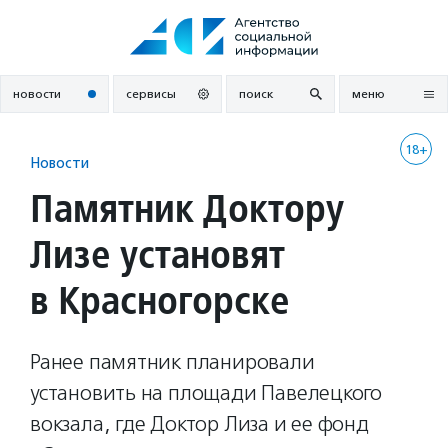
Перейти
к
содержанию
новости
сервисы
поиск
меню
18+
Новости
Памятник Доктору
Лизе установят
в Красногорске
Ранее памятник планировали
установить на площади Павелецкого
вокзала, где Доктор Лиза и ее фонд