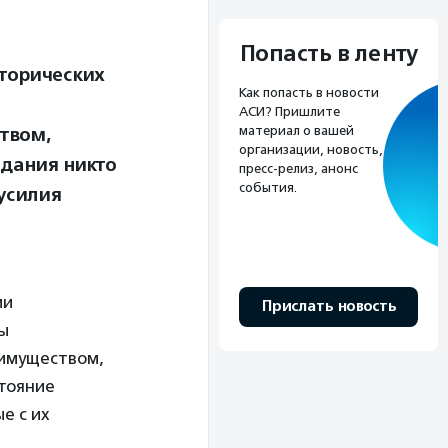
Попасть в ленту
сторических
Как попасть в новости
АСИ? Пришлите
материал о вашей
твом,
организации, новость,
здания никто
пресс-релиз, анонс
события.
 усилия
ии
Прислать новость
ы
 имуществом,
стояние
е с их