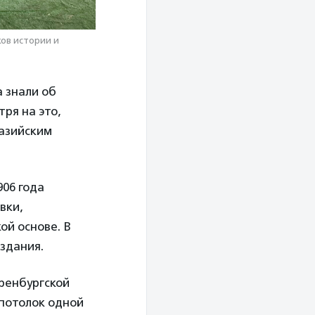
ов истории и
 знали об
ря на это,
разийским
06 года
вки,
ой основе. В
 здания.
ренбургской
 потолок одной