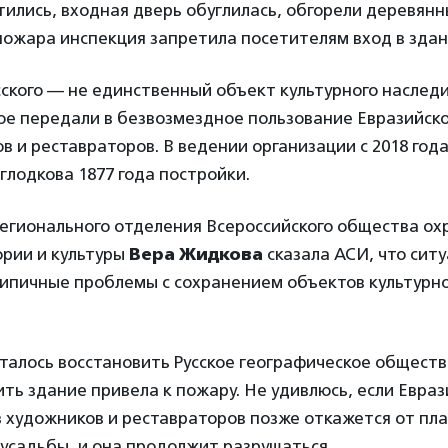
тились, входная дверь обуглилась, обгорели деревянн
пожара инспекция запретила посетителям вход в здан
ского — не единственный объект культурного наслед
ое передали в безвозмездное пользование Евразийск
в и реставраторов. В ведении организации с 2018 год
глодкова 1877 года постройки.
егионального отделения Всероссийского общества ох
ории и культуры
Вера Жидкова
сказала АСИ, что сит
ипичные проблемы с сохранением объектов культурно
талось восстановить Русское географическое обществ
ть здание привела к пожару. Не удивлюсь, если Евра
 художников и реставраторов позже откажется от пла
усадьбы, и она продолжит разрушаться.