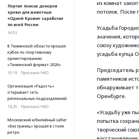
из комнат закоп
Портал поиска доноров
потолок. После 
крови для животных
«Одной Крови» заработал
по всей России
Усадьба Городис
16:53
значения, котор
союзу художнико
В Тюменской области прошел
кубок по спортивному
усадьба купца О
ориентированию
«Тюменский формат-2026»
Председатель р
15:19
·
Прислано НКО
памятников ист
Организация «Радость»
обнаруживает т
открывает сеть
Оренбурге.
региональных подразделений
14:25
·
Прислано НКО
«Усадьбу уже пы
Московский юбилейный забег
попытка сохрани
«Без границ» прошел в стиле
творческий союз
ретро
восстановление 