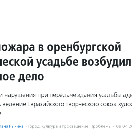
пожара в оренбургской
ческой усадьбе возбудил
ное дело
и нарушения при передаче здания усадьбы адв
в ведение Евразийского творческого союза худ
.
лана Рычина
·
Город
,
Культура и просвещение
,
Проблемы
·
09.04.