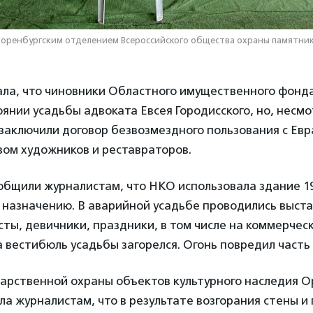
оренбургским отделением Всероссийского общества охраны памятник
ала, что чиновники Областного имущественного фонда
янии усадьбы адвоката Евсея Городисского, но, несмот
заключили договор безвозмездного пользования с Ев
зом художников и реставраторов.
общили журналистам, что НКО использовала здание 19
 назначению. В аварийной усадьбе проводились выста
сты, девичники, праздники, в том числе на коммерческ
а вестибюль усадьбы загорелся. Огонь повредил часть
дарственной охраны объектов культурного наследия О
а журналистам, что в результате возгорания стены и