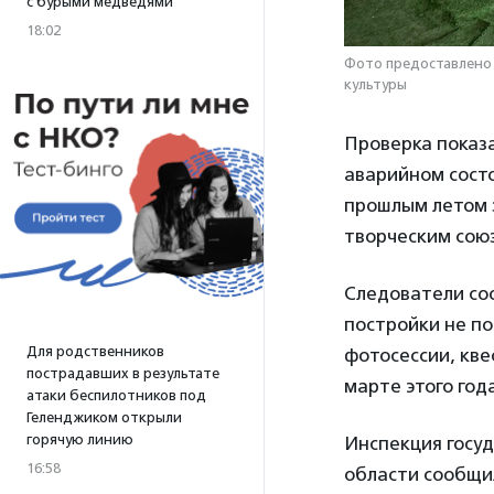
с бурыми медведями
18:02
Фото предоставлено 
культуры
Проверка показ
аварийном состо
прошлым летом 
творческим сою
Следователи со
постройки не по
Для родственников
фотосессии, кве
пострадавших в результате
марте этого год
атаки беспилотников под
Геленджиком открыли
горячую линию
Инспекция госу
16:58
области сообщил