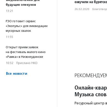
медзаключений для
озвучили на бурятск
будущих опекунов
26.02.2020
·
Благотвори
13:21
РЭО готовит сервис
«Экопульс» для ликвидации
мусорных свалок
11:55
Открыт прием заявок
на фестиваль малого кино
«Рамка» в Нижнеудинске
10:32
·
Прислано НКО
Все новости
РЕКОМЕНДУЕ
Онлайн-квар
Музыка слов
Ресурсный центр 