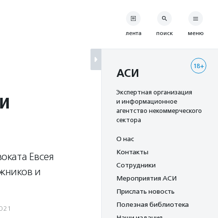
лента
поиск
меню
18+
АСИ
и
Экспертная организация
и информационное
агентство некоммерческого
сектора
О нас
Контакты
оката Евсея
Сотрудники
ожников и
Мероприятия АСИ
Прислать новость
Полезная библиотека
2021
Наши издания