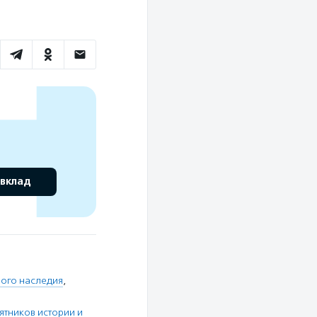
 вклад
ного наследия
,
тников истории и