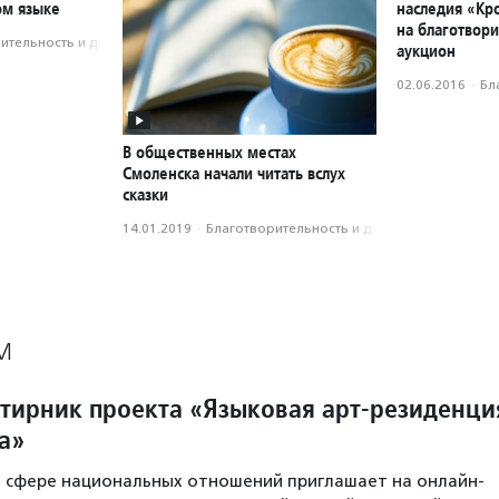
ом языке
наследия «Кр
на благотвор
­тель­ность и доброволь­чест­во
аукцион
02.06.2016
·
Бл
В общественных местах
Смоленска начали читать вслух
сказки
14.01.2019
·
Благотвори­тель­ность и доброволь­чест­во
М
тирник проекта «Языковая арт-резиденци
а»
в сфере национальных отношений приглашает на онлайн-