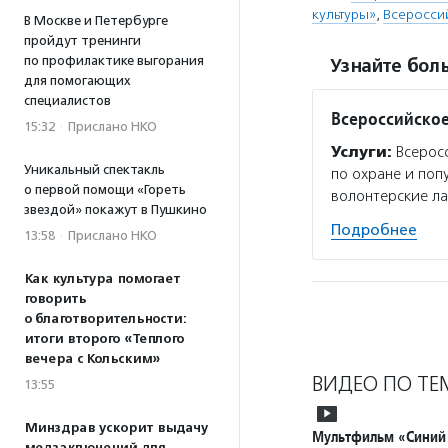
культуры»
,
Всеросси
В Москве и Петербурге
пройдут тренинги
по профилактике выгорания
Узнайте боль
для помогающих
специалистов
Всероссийское
15:32
·
Прислано НКО
Услуги:
Всеросс
Уникальный спектакль
по охране и поп
о первой помощи «Гореть
волонтерские ла
звездой» покажут в Пушкино
Подробнее
13:58
·
Прислано НКО
Как культура помогает
говорить
о благотворительности:
итоги второго «Теплого
вечера с Кольским»
ВИДЕО ПО ТЕ
13:55
Минздрав ускорит выдачу
Мультфильм «Синий 