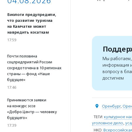
04.08.2026
Биологи предупредили,
что развитие туризма
на Камчатке может
навредить косаткам
17:59
Поддерж
Почти половина
Мы работаем, 
соцпредприятий России
информация и
сосредоточена в 10 регионах
вопросу в бла
страны — фонд «Наше
достигнем
будущее»
17:46
Принимаются заявки
Оренбург
,
Орен
на конкурс эссе
«Добро.Центр — человеку
ТЕГИ:
культурное на
будущего»
уголовное дело
,
ус
17:39
НКО:
Всероссийская