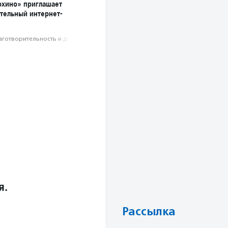
охино» приглашает
ительный интернет-
аготвори­тель­ность и доброволь­чест­во
я.
Рассылка