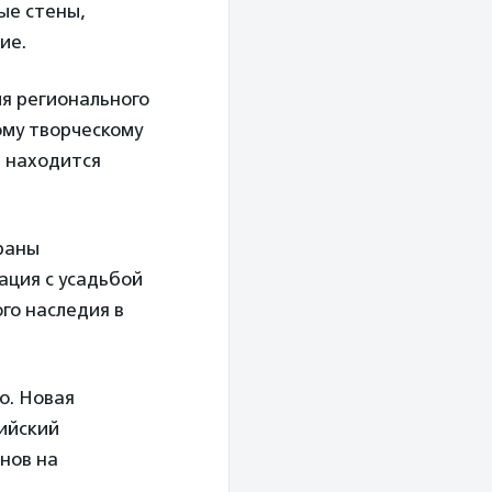
ые стены,
ие.
ия регионального
ому творческому
а находится
раны
уация с усадьбой
го наследия в
о. Новая
зийский
нов на