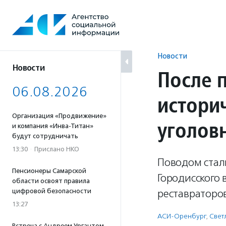
Перейти
к
содержанию
Новости
Новости
После 
06.08.2026
истори
Организация «Продвижение»
уголов
и компания «Инва-Титан»
будут сотрудничать
13:30
·
Прислано НКО
Поводом стал
Пенсионеры Самарской
Городисского 
области освоят правила
цифровой безопасности
реставраторов
13:27
АСИ-Оренбург
,
Свет
Встреча с Андреем Ургантом