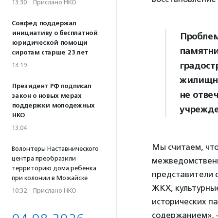
13:30
·
Прислано НКО
Совфед поддержал
инициативу о бесплатной
Проблем
юридической помощи
памятни
сиротам старше 23 лет
градост
13:19
жилищно
Президент РФ подписал
не отве
закон о новых мерах
поддержки молодежных
учрежде
НКО
13:04
Мы считаем, что
Волонтеры Наставнического
центра преобразили
межведомственн
территорию дома ребенка
представители 
при колонии в Можайске
ЖКХ, культурны
10:32
·
Прислано НКО
исторических па
содержанием», 