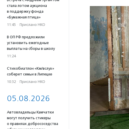
стала лотом аукциона
в поддержку фонда
«Бумажная птица»
11:45
·
Прислано НКО
В ОП РФ предложили
установить ежегодные
выплаты на сборы в школу
11:24
Стихобиатлон «Км/вслух»
соберет семьи в Липецке
10:32
·
Прислано НКО
05.08.2026
Автовладельцы Камчатки
могут получить стикеры
о правилах добрососедства