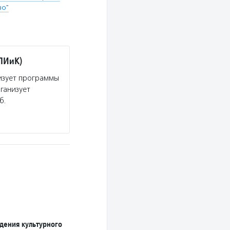
во"
ПИиК)
изует программы
ганизует
б.
дения культурного