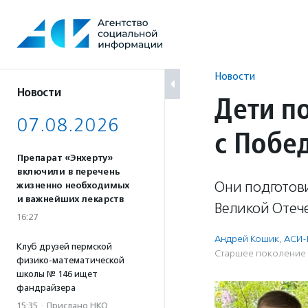
Перейти
к
содержанию
Новости
Новости
Дети п
07.08.2026
с Побе
Препарат «Энхерту»
включили в перечень
Они подготов
жизненно необходимых
и важнейших лекарств
Великой Отеч
16:27
Андрей Кошик
,
АСИ-
Клуб друзей пермской
Старшее поколение
физико-математической
школы № 146 ищет
фандрайзера
15:35
·
Прислано НКО