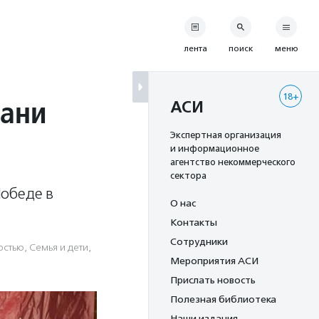
лента
поиск
меню
18+
бани
АСИ
Экспертная организация
и информационное
агентство некоммерческого
сектора
Победе в
О нас
Контакты
Сотрудники
остью
,
Семья и дети
,
Мероприятия АСИ
Прислать новость
Полезная библиотека
Наши издания