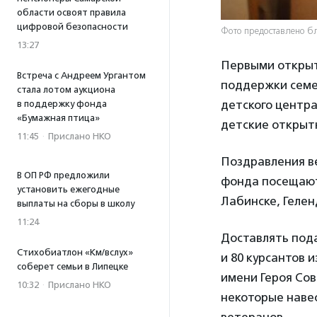
области освоят правила
цифровой безопасности
Фото предоставлено б
13:27
Первыми открыт
Встреча с Андреем Ургантом
поддержки семе
стала лотом аукциона
детского центр
в поддержку фонда
«Бумажная птица»
детские открытк
11:45
·
Прислано НКО
Поздравления в
В ОП РФ предложили
фонда посещают 
установить ежегодные
Лабинске, Гелен
выплаты на сборы в школу
11:24
Доставлять под
Стихобиатлон «Км/вслух»
и 80 курсантов 
соберет семьи в Липецке
имени Героя Сов
10:32
·
Прислано НКО
некоторые наве