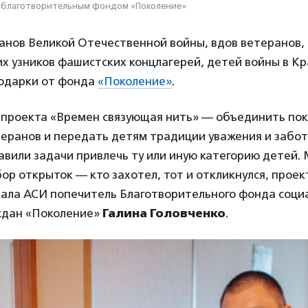
 благотворительным фондом «Поколение»
анов Великой Отечественной войны, вдов ветеранов,
х узников фашистских концлагерей, детей войны в К
подарки от фонда
«Поколение»
.
 проекта «Времен связующая нить» — объединить пок
еранов и передать детям традиции уважения и забо
авили задачи привлечь ту или иную категорию детей.
ор открыток — кто захотел, тот и откликнулся, проек
азала АСИ попечитель Благотворительного фонда соци
ждан «Поколение»
Галина Головченко
.