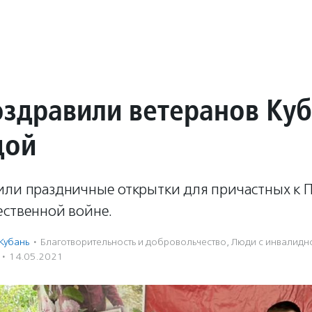
оздравили ветеранов Ку
дой
или праздничные открытки для причастных к 
ественной войне.
Кубань
·
Благотвори­тель­ность и доброволь­чест­во
,
Люди с инвалидн
·
14.05.2021