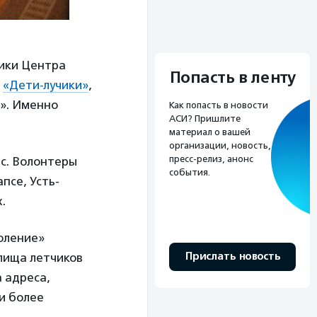
ники Центра
Попасть в ленту
и
«Дети-лучики»
,
». Именно
Как попасть в новости
АСИ? Пришлите
материал о вашей
организации, новость,
пресс-релиз, анонс
с. Волонтеры
события.
псе, Усть-
.
оление»
Прислать новость
илища летчиков
а адреса,
и более