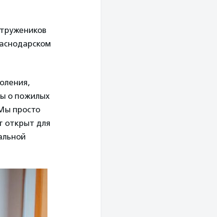
 тружеников
раснодарском
оления,
ты о пожилых
 Мы просто
т открыт для
альной