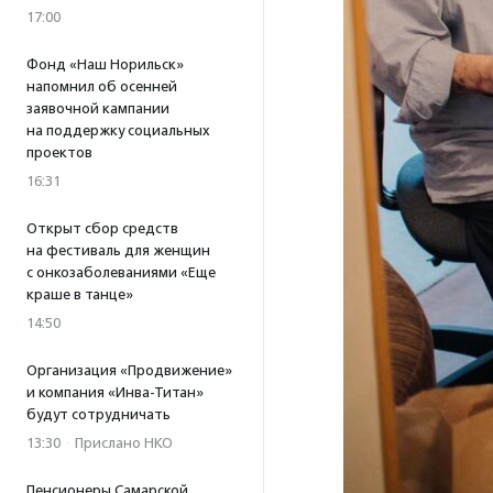
17:00
Фонд «Наш Норильск»
напомнил об осенней
заявочной кампании
на поддержку социальных
проектов
16:31
Открыт сбор средств
на фестиваль для женщин
с онкозаболеваниями «Еще
краше в танце»
14:50
Организация «Продвижение»
и компания «Инва-Титан»
будут сотрудничать
13:30
·
Прислано НКО
Пенсионеры Самарской