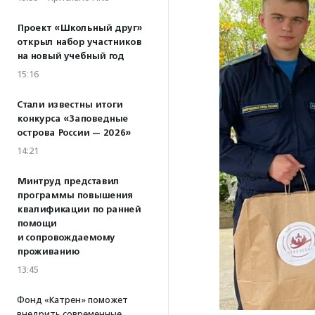
Проект «Школьный друг»
открыл набор участников
на новый учебный год
15:16
Стали известны итоги
конкурса «Заповедные
острова России — 2026»
14:21
Минтруд представил
программы повышения
квалификации по ранней
помощи
и сопровождаемому
проживанию
13:45
Фонд «Катрен» поможет
внедрить современные