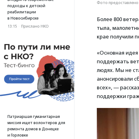
Фото предоставлено
подходы к детской
реабилитации
в Новосибирске
Более 800 ветер
13:15
·
Прислано НКО
тыла, малолетни
крае получили 
«Основная идея
поддержать вет
людях. Мы не ст
анонсировали сб
всех», — расск
поддержки гра
Патриаршая гуманитарная
миссия ищет волонтеров для
ремонта домов в Донецке
и Горловке