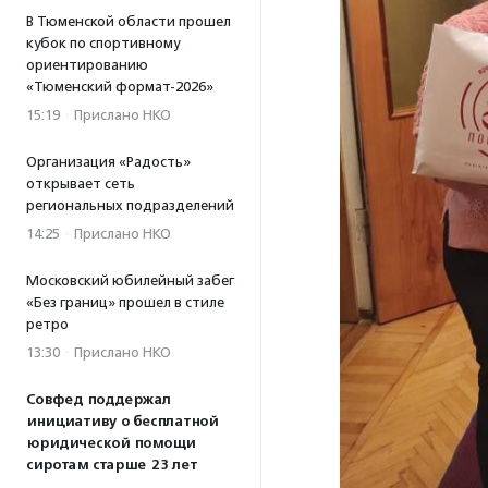
В Тюменской области прошел
кубок по спортивному
ориентированию
«Тюменский формат-2026»
15:19
·
Прислано НКО
Организация «Радость»
открывает сеть
региональных подразделений
14:25
·
Прислано НКО
Московский юбилейный забег
«Без границ» прошел в стиле
ретро
13:30
·
Прислано НКО
Совфед поддержал
инициативу о бесплатной
юридической помощи
сиротам старше 23 лет