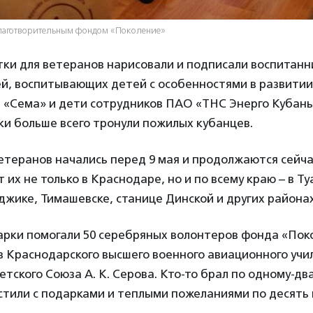
лаготворительным фондом «Поколение»
ки для ветеранов нарисовали и подписали воспитан
й, воспитывающих детей с особенностями в развити
а «Сема» и дети сотрудников ПАО «ТНС Энерго Кубань
и больше всего тронули пожилых кубанцев.
етеранов начались перед 9 мая и продолжаются сейча
их не только в Краснодаре, но и по всему краю – в Туа
джике, Тимашевске, станице Динской и других районах
арки помогали 50 серебряных волонтеров фонда «Пок
из Краснодарского высшего военного авиационного уч
етского Союза А. К. Серова. Кто-то брал по одному-дв
стили с подарками и теплыми пожеланиями по десять 