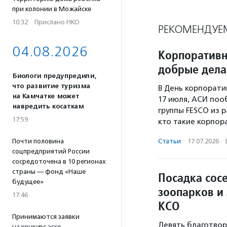
при колонии в Можайске
10:32
·
Прислано НКО
РЕКОМЕНДУЕ
04.08.2026
Корпоративн
добрые дела
Биологи предупредили,
что развитие туризма
В День корпорати
на Камчатке может
17 июля, АСИ поо
навредить косаткам
группы FESCO из р
17:59
кто такие корпор
Статьи
·
17.07.2026
·
Почти половина
соцпредприятий России
сосредоточена в 10 регионах
страны — фонд «Наше
Посадка сос
будущее»
зоопарков и
17:46
КСО
Принимаются заявки
Девять благотвор
на конкурс эссе