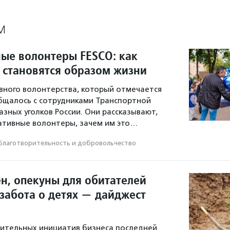
М
ые волонтеры FESCO: как
 становятся образом жизни
вного волонтерства, который отмечается
бщалось с сотрудниками Транспортной
азных уголков России. Они рассказывают,
ативные волонтеры, зачем им это…
Благотвори­тель­ность и доброволь­чест­во
ен, опекуны для обитателей
 забота о детях — дайджест
ительных инициатив бизнеса последней