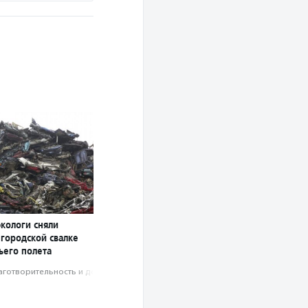
экологи сняли
 городской свалке
ьего полета
аготвори­тель­ность и доброволь­чест­во