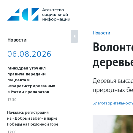
Перейти
к
содержанию
Новости
Новости
Волонт
06.08.2026
деревье
Минздрав уточнил
правила передачи
Деревья выса
пациентам
незарегистрированных
природных бе
в России препаратов
17:30
Благотвори­тель­ност
Началась регистрация
на «Добрый забег» в парке
Победы на Поклонной горе
17:00