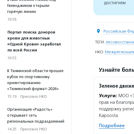
достигнем
Геленджиком открыли
горячую линию
16:58
Российская Фе
Портал поиска доноров
крови для животных
ТЕГИ:
лесовосстано
«Одной Крови» заработал
по всей России
НКО:
Межрегиональн
16:53
Узнайте боль
В Тюменской области прошел
кубок по спортивному
ориентированию
Зеленое движе
«Тюменский формат-2026»
Услуги:
МОО «Эк
15:19
·
Прислано НКО
прав на благоп
поддержку регио
Организация «Радость»
Kapoosta.
открывает сеть
региональных подразделений
Подробнее
14:25
·
Прислано НКО