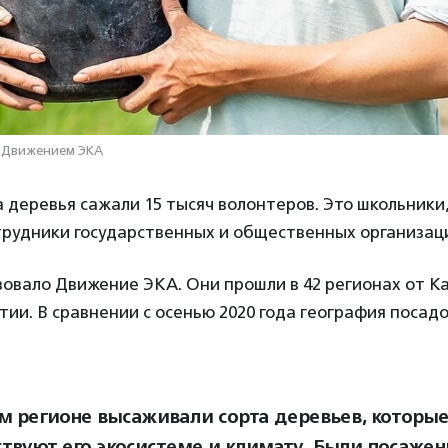
 Движением ЭКА
а деревья сажали 15 тысяч волонтеров. Это школьники
трудники государственных и общественных организац
зовало Движение ЭКА. Они прошли в 42 регионах от К
тии. В сравнении с осенью 2020 года география посадо
м регионе высаживали сорта деревьев, которы
твуют его экосистеме и климату. Были посажены