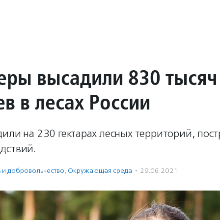
еры высадили 830 тысяч
в в лесах России
дили на 230 гектарах лесных территорий, пос
дствий.
ь и доброволь­чест­во
,
Окружающая среда
·
29.06.2021