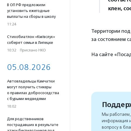
В ОП РФ предложили
клен, со
установить ежегодные
выплаты на сборы в школу
11:24
Территории под 
Стихобиатлон «Км/вслух»
за состоянием с
соберет семьи в Липецке
10:32
·
Прислано НКО
На сайте «Поса
05.08.2026
Автовладельцы Камчатки
могут получить стикеры
о правилах добрососедства
с бурыми медведями
Поддерж
18:02
Мы работаем, 
Для родственников
информация и
пострадавших в результате
вопросу в бла
атаки беспилотников под