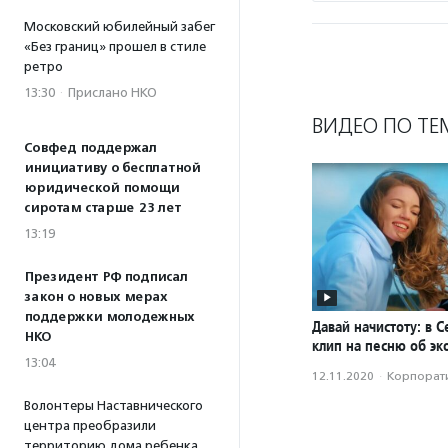
Московский юбилейный забег
«Без границ» прошел в стиле
ретро
13:30
·
Прислано НКО
ВИДЕО ПО ТЕ
Совфед поддержал
инициативу о бесплатной
юридической помощи
сиротам старше 23 лет
13:19
Президент РФ подписал
закон о новых мерах
поддержки молодежных
Давай начистоту: в 
НКО
клип на песню об эк
13:04
12.11.2020
·
Корпорати
Волонтеры Наставнического
центра преобразили
территорию дома ребенка