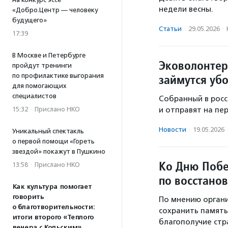
недели весны.
«Добро.Центр — человеку
будущего»
Статьи
·
29.05.2026
·
17:39
В Москве и Петербурге
Эковолонтер
пройдут тренинги
по профилактике выгорания
займутся уб
для помогающих
специалистов
Собранный в росс
15:32
·
Прислано НКО
и отправят на пе
Новости
·
19.05.2026
Уникальный спектакль
о первой помощи «Гореть
звездой» покажут в Пушкино
Ко Дню Побе
13:58
·
Прислано НКО
по восстанов
Как культура помогает
говорить
По мнению органи
о благотворительности:
сохранить память 
итоги второго «Теплого
благополучие стр
вечера с Кольским»