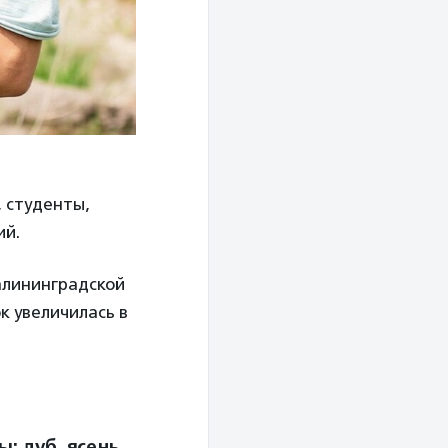
, студенты,
ий.
алининградской
к увеличилась в
е
: дуб, ясень,