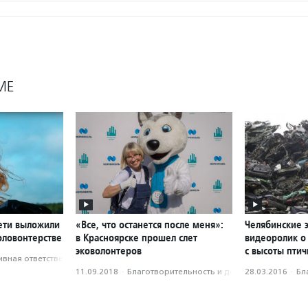
МЕ
Сети выложили
«Все, что останется после меня»:
Челябинские 
оловонтерстве
в Красноярске прошел слет
видеоролик о
эковолонтеров
с высоты птич
вная ответственность
11.09.2018
·
Благотвори­тель­ность и доброволь­чест­во
28.03.2016
·
Бл