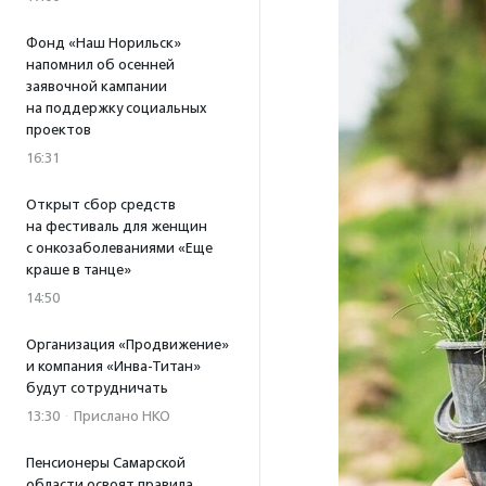
Фонд «Наш Норильск»
напомнил об осенней
заявочной кампании
на поддержку социальных
проектов
16:31
Открыт сбор средств
на фестиваль для женщин
с онкозаболеваниями «Еще
краше в танце»
14:50
Организация «Продвижение»
и компания «Инва-Титан»
будут сотрудничать
13:30
·
Прислано НКО
Пенсионеры Самарской
области освоят правила