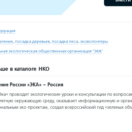
Внести
дерация
вление
,
посадка деревьев
,
посадка леса
,
эковолонтеры
ая экологическая общественная организация "ЭКА"
ше в каталоге НКО
ние России «ЭКА» – Россия
а» проводит экологические уроки и консультации по вопроса
риятную окружающую среду, оказывает информационную и орга
нальным эко-проектам, создал всероссийский гид «зеленых об