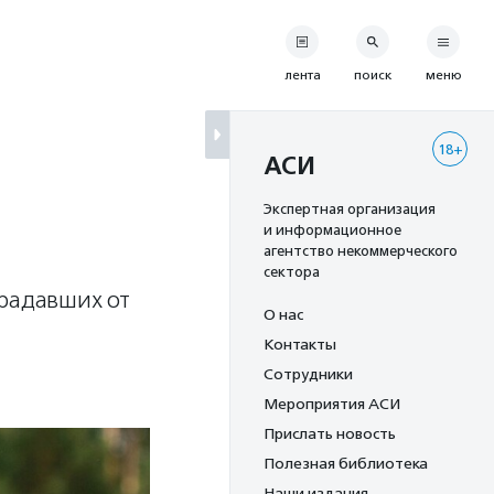
лента
поиск
меню
18+
АСИ
Экспертная организация
и информационное
агентство некоммерческого
сектора
традавших от
О нас
Контакты
Сотрудники
Мероприятия АСИ
Прислать новость
Полезная библиотека
Наши издания