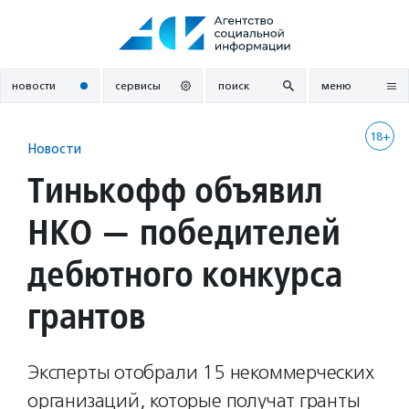
Перейти
к
содержанию
новости
сервисы
поиск
меню
18+
Новости
Тинькофф объявил
НКО — победителей
дебютного конкурса
грантов
Эксперты отобрали 15 некоммерческих
организаций, которые получат гранты