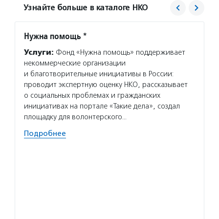
Узнайте больше в каталоге НКО
Нужна помощь *
Центр
Услуги:
Фонд «Нужна помощь» поддерживает
Услуг
некоммерческие организации
детям 
и благотворительные инициативы в России:
предос
проводит экспертную оценку НКО, рассказывает
детей,
о социальных проблемах и гражданских
и прав
инициативах на портале «Такие дела», создал
с мент
площадку для волонтерского…
выездн
Подробнее
Волон
по мос
встреч
в цент
волонт
взросл
Подро