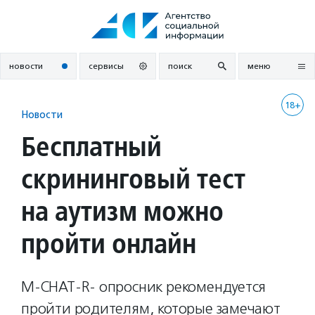
Перейти
к
содержанию
новости
сервисы
поиск
меню
18+
Новости
Бесплатный
скрининговый тест
на аутизм можно
пройти онлайн
M-CHAT-R- опросник рекомендуется
пройти родителям, которые замечают