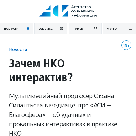
Перейти
к
содержанию
новости
сервисы
поиск
меню
18+
Новости
Зачем НКО
интерактив?
Мультимедийный продюсер Оксана
Силантьева в медиацентре «АСИ —
Благосфера» — об удачных и
провальных интерактивах в практике
НКО.