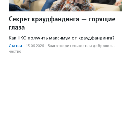
Секрет краудфандинга — горящие
глаза
Как НКО получить максимум от краудфандинга?
Статьи
·
15.06.2026
·
Благотвори­тель­ность и доброволь­
чест­во