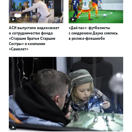
АСИ выпустило видеосюжет
«Дай пас»: футболисты
о сотрудничестве фонда
с синдромом Дауна снялись
«Старшие Братья Старшие
в ролике-флешмобе
Сестры» и компании
«Самолет»