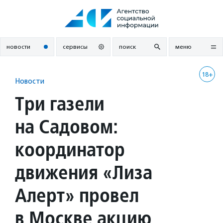
Перейти
к
содержанию
новости
сервисы
поиск
меню
18+
Новости
Три газели
на Садовом:
координатор
движения «Лиза
Алерт» провел
в Москве акцию