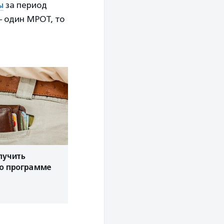
ы
за период
— один МРОТ, то
лучить
по программе