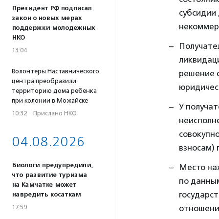
Президент РФ подписал
субсидии
закон о новых мерах
некоммерч
поддержки молодежных
НКО
Получател
13:04
ликвидаци
Волонтеры Наставнического
решение 
центра преобразили
юридичес
территорию дома ребенка
при колонии в Можайске
У получат
10:32
·
Прислано НКО
неисполне
совокупно
04.08.2026
взносам) 
Биологи предупредили,
Место на
что развитие туризма
по данным
на Камчатке может
государст
навредить косаткам
отношени
17:59