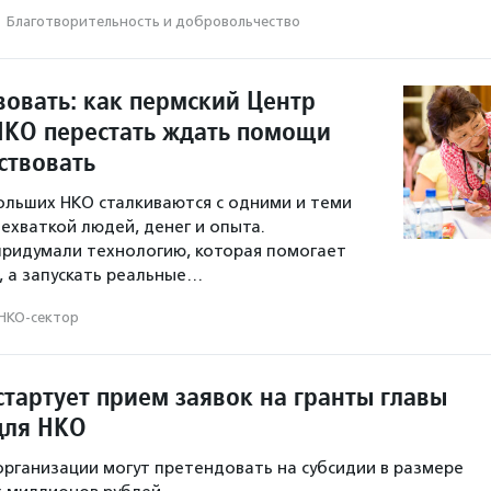
·
Благотвори­тель­ность и доброволь­чест­во
вовать: как пермский Центр
НКО перестать ждать помощи
ствовать
льших НКО сталкиваются с одними и теми
ехваткой людей, денег и опыта.
придумали технологию, которая помогает
я, а запускать реальные…
НКО-сектор
стартует прием заявок на гранты главы
для НКО
рганизации могут претендовать на субсидии в размере