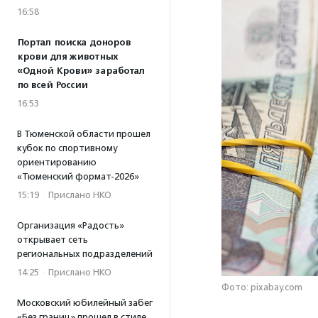
16:58
Портал поиска доноров
крови для животных
«Одной Крови» заработал
по всей России
16:53
В Тюменской области прошел
кубок по спортивному
ориентированию
«Тюменский формат-2026»
15:19
·
Прислано НКО
Организация «Радость»
открывает сеть
региональных подразделений
14:25
·
Прислано НКО
Фото: pixabay.com
Московский юбилейный забег
«Без границ» прошел в стиле