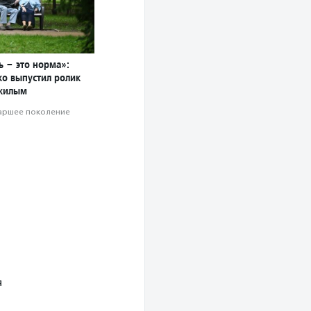
ь – это норма»:
о выпустил ролик
жилым
аршее поколение
я