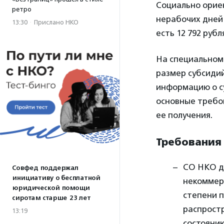
Социально орие
ретро
нерабочих дней 
13:30
·
Прислано НКО
есть 12 792 рубл
На специально
размер субсидий
информацию о с
основные требов
ее получения.
Требования 
СО НКО д
Совфед поддержал
инициативу о бесплатной
некоммер
юридической помощи
степени п
сиротам старше 23 лет
распрост
13:19
состоянию