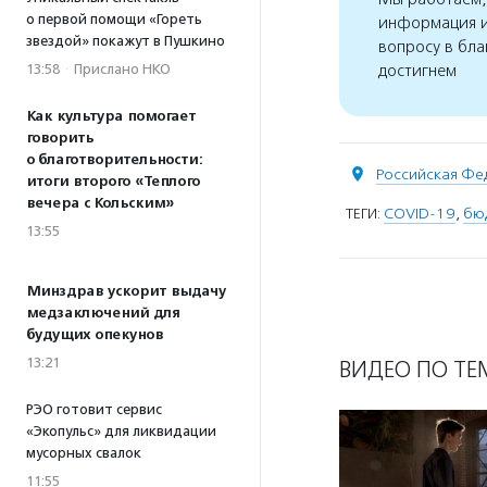
о первой помощи «Гореть
информация и
звездой» покажут в Пушкино
вопросу в бла
достигнем
13:58
·
Прислано НКО
Как культура помогает
говорить
о благотворительности:
Российская Фе
итоги второго «Теплого
вечера с Кольским»
ТЕГИ:
COVID-19
,
бю
13:55
Минздрав ускорит выдачу
медзаключений для
будущих опекунов
13:21
ВИДЕО ПО ТЕ
РЭО готовит сервис
«Экопульс» для ликвидации
мусорных свалок
11:55