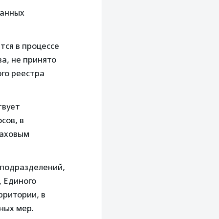
ванных
тся в процессе
а, не принято
го реестра
твует
сов, в
раховым
 подразделений,
, Единого
рритории, в
ных мер.