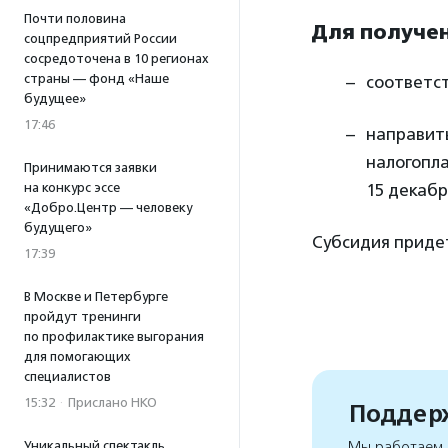
Почти половина
Для получе
соцпредприятий России
сосредоточена в 10 регионах
страны — фонд «Наше
соответс
будущее»
17:46
направить
налогопла
Принимаются заявки
15 декабр
на конкурс эссе
«Добро.Центр — человеку
будущего»
Субсидия придет
17:39
В Москве и Петербурге
пройдут тренинги
по профилактике выгорания
для помогающих
специалистов
15:32
·
Прислано НКО
Поддерж
Мы работаем, 
Уникальный спектакль