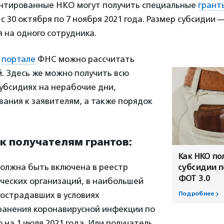
нтированные НКО могут получить специальные
грант
с 30 октября по 7 ноября 2021 года. Размер субсидии 
я на одного сотрудника.
м
портале
ФНС можно рассчитать
. Здесь же можно получить всю
убсидиях на нерабочие дни,
ания к заявителям, а также порядок
к получателям грантов:
Как НКО по
олжна быть включена в реестр
субсидии 
ФОТ 3.0
ческих организаций, в наибольшей
острадавших в условиях
Подробнее
ранения коронавирусной инфекции по
 на 1 июля 2021 года. Или получатель