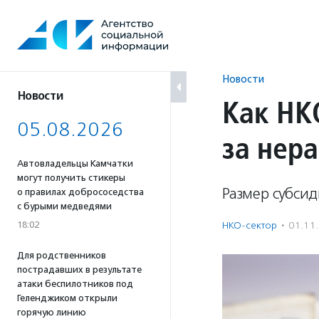
Перейти
к
содержанию
Новости
Новости
Как НК
05.08.2026
за нер
Автовладельцы Камчатки
могут получить стикеры
Размер субсид
о правилах добрососедства
с бурыми медведями
18:02
НКО-сектор
·
01.11
Для родственников
пострадавших в результате
атаки беспилотников под
Геленджиком открыли
горячую линию