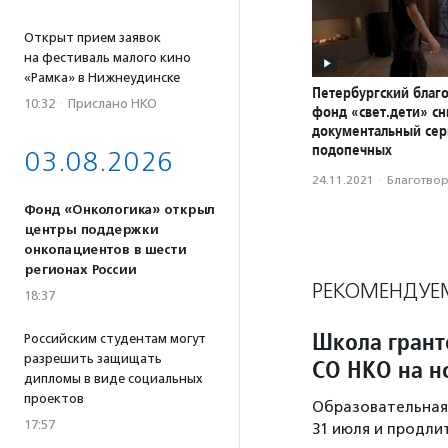
Открыт прием заявок
на фестиваль малого кино
«Рамка» в Нижнеудинске
Петербургский благ
10:32
·
Прислано НКО
фонд «свет.дети» с
документальный сер
подопечных
03.08.2026
24.11.2021
·
Благотвори
Фонд «Онкологика» открыл
центры поддержки
онкопациентов в шести
регионах России
РЕКОМЕНДУЕ
18:37
Школа грант
Российским студентам могут
разрешить защищать
СО НКО на н
дипломы в виде социальных
проектов
Образовательная 
17:57
31 июля и продли