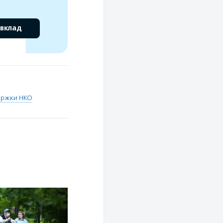
 вклад
ержки НКО