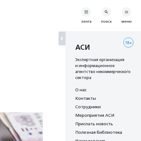
лента
поиск
меню
18+
АСИ
Экспертная организация
и информационное
агентство некоммерческого
сектора
О нас
Контакты
Сотрудники
Мероприятия АСИ
Прислать новость
Полезная библиотека
Наши издания