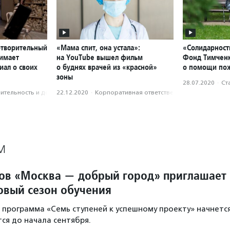
отворительный
«Мама спит, она устала»:
«Солидарност
нимает
на YouTube вышел фильм
Фонд Тимченк
иал о своих
о буднях врачей из «красной»
о помощи по
зоны
28.07.2020
·
Ст
­тель­ность и доброволь­чест­во
22.12.2020
·
Корпоративная ответственность
М
ов «Москва — добрый город» приглашает
овый сезон обучения
программа «Семь ступеней к успешному проекту» начнетс
тся до начала сентября.