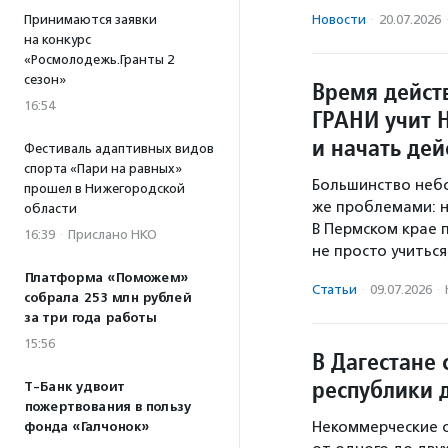
Новости
·
20.07.2026
Принимаются заявки
на конкурс
«Росмолодежь.Гранты 2
сезон»
Время дейст
16:54
ГРАНИ учит 
и начать дей
Фестиваль адаптивных видов
спорта «Пари на равных»
Большинство небо
прошел в Нижегородской
же проблемами: н
области
В Пермском крае 
16:39
·
Прислано НКО
не просто учитьс
Платформа «Поможем»
Статьи
·
09.07.2026
·
собрала 253 млн рублей
за три года работы
15:56
В Дагестане 
республики 
Т-Банк удвоит
пожертвования в пользу
Некоммерческие о
фонда «Галчонок»