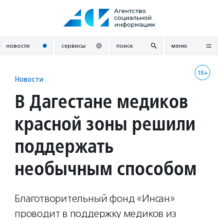
Перейти
к
содержанию
новости
сервисы
поиск
меню
18+
Новости
В Дагестане медиков
красной зоны решили
поддержать
необычным способом
Благотворительный фонд «Инсан»
проводит в поддержку медиков из