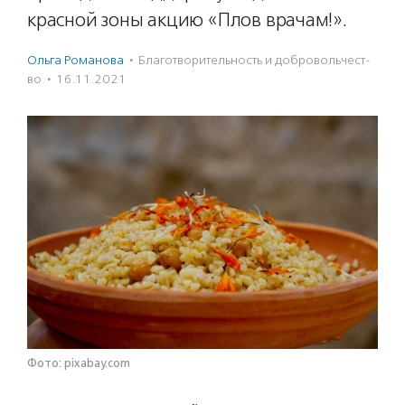
красной зоны акцию «Плов врачам!».
Ольга Романова
·
Благотвори­тель­ность и доброволь­чест­
во
·
16.11.2021
Фото: pixabay.com