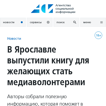
Перейти
к
содержанию
новости
сервисы
поиск
меню
18+
Новости
В Ярославле
выпустили книгу для
желающих стать
медиаволонтерами
Авторы собрали полезную
информацию, которая поможет в