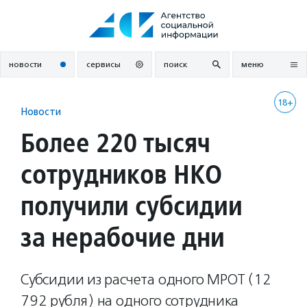
Перейти
к
содержанию
новости
сервисы
поиск
меню
18+
Новости
Более 220 тысяч
сотрудников НКО
получили субсидии
за нерабочие дни
Субсидии из расчета одного МРОТ (12
792 рубля) на одного сотрудника