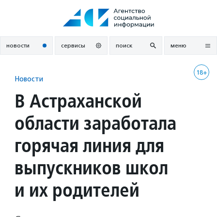
Перейти
к
содержанию
новости
сервисы
поиск
меню
18+
Новости
В Астраханской
области заработала
горячая линия для
выпускников школ
и их родителей