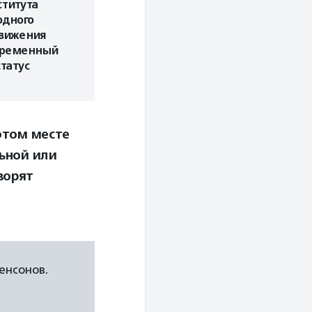
титута
дного
движения
временный
татус
 этом месте
ьной или
ворят
енсонов.