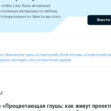
чтобы у вас была актуальная
 полезные материалы по любому
готворительности. Вместе мы этого
Внести
ки
,
Ивановская горка
,
исторический облик Москвы
,
исторический ц
турное наследие
,
снос исторических зданий
М
л «Процветающая глушь: как живут проек