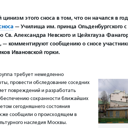
 цинизм этого сноса в том, что он начался в г
сноса
— Училища им. принца Ольденбургского с
ю Св. Александра Невского и Цейхгауза Фанаго
, — комментируют сообщению о сносе участник
ков Ивановской горки.
руппа требует немедленно
оты, провести обследование соседних
мет повреждений и разработать
обеспечению сохранности ближайших
четом сегодняшнего состояния
акже сообщили о происходящем в
льтурного наследия Москвы.