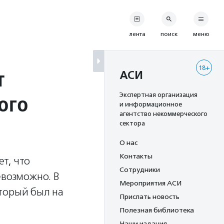
лента
поиск
меню
18+
т
АСИ
ого
Экспертная организация
и информационное
агентство некоммерческого
сектора
О нас
Контакты
т, что
Сотрудники
евозможно. В
Мероприятия АСИ
торый был на
Прислать новость
Полезная библиотека
Наши издания