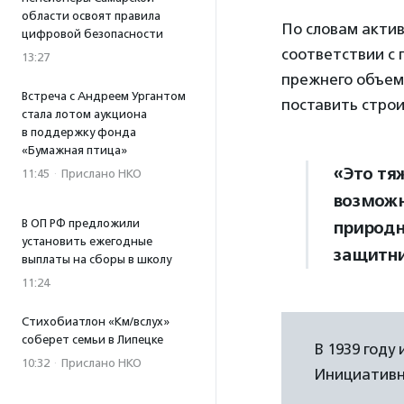
области освоят правила
По словам актив
цифровой безопасности
соответствии с 
13:27
прежнего объема
Встреча с Андреем Ургантом
поставить строи
стала лотом аукциона
в поддержку фонда
«Бумажная птица»
«Это тяж
11:45
·
Прислано НКО
возможн
В ОП РФ предложили
природн
установить ежегодные
защитни
выплаты на сборы в школу
11:24
Стихобиатлон «Км/вслух»
соберет семьи в Липецке
В 1939 году
10:32
·
Прислано НКО
Инициативна