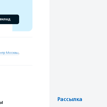
 вклад
ентр Москвы
,
Рассылка
ты