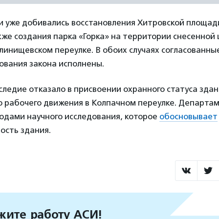
 уже добивались восстановления Хитровской площади
кже создания парка «Горка» на территории снесенной 
линищевском переулке. В обоих случаях согласованны
ования закона исполнены.
ледие отказало в присвоении охранного статуса зда
 рабочего движения в Колпачном переулке. Департам
водами научного исследования, которое
обосновывает
ость здания.
ите работу АСИ!