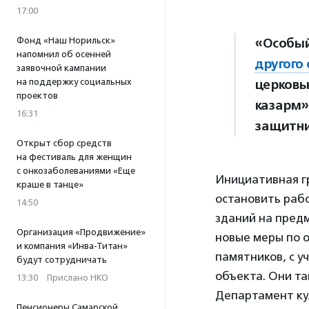
17:00
Фонд «Наш Норильск»
«Особый
напомнил об осенней
другого 
заявочной кампании
на поддержку социальных
церковь
проектов
казарм»
16:31
защитни
Открыт сбор средств
на фестиваль для женщин
с онкозаболеваниями «Еще
Инициативная г
краше в танце»
остановить раб
14:50
зданий на пред
Организация «Продвижение»
новые меры по 
и компания «Инва-Титан»
памятников, с у
будут сотрудничать
объекта. Они т
13:30
·
Прислано НКО
Департамент ку
Пенсионеры Самарской