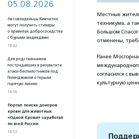
05.08.2026
Местные жители
Автовладельцы Камчатки
техникума, а та
могут получить стикеры
Большом Спасог
о правилах добрососедства
с бурыми медведями
отменены, треб
18:02
Ранее Мосгорнас
Для родственников
международного
пострадавших в результате
атаки беспилотников под
согласился с вы
Геленджиком открыли
культурную ценн
горячую линию
16:58
Портал поиска доноров
крови для животных
«Одной Крови» заработал
по всей России
16:53
Поддерж