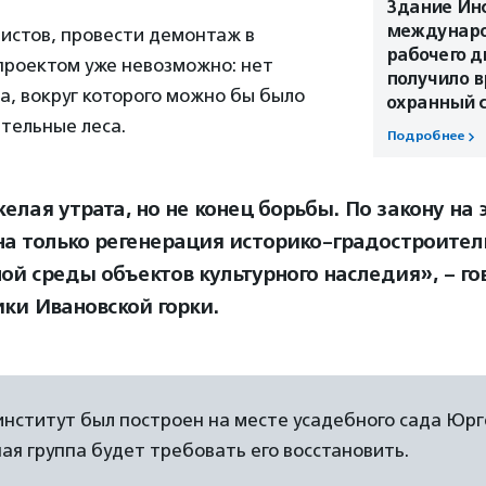
Здание Инс
междунаро
истов, провести демонтаж в
рабочего 
проектом уже невозможно: нет
получило 
, вокруг которого можно бы было
охранный с
тельные леса.
Подробнее
елая утрата, но не конец борьбы. По закону на
а только регенерация историко-градостроител
ой среды объектов культурного наследия», – го
ки Ивановской горки.
 институт был построен на месте усадебного сада Юрг
я группа будет требовать его восстановить.