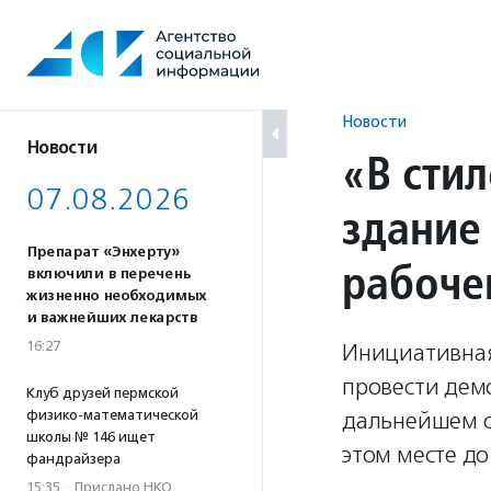
Перейти
к
содержанию
Новости
Новости
«В стил
07.08.2026
здание
Препарат «Энхерту»
рабоче
включили в перечень
жизненно необходимых
и важнейших лекарств
16:27
Инициативная
провести демо
Клуб друзей пермской
физико-математической
дальнейшем о
школы № 146 ищет
этом месте до
фандрайзера
15:35
·
Прислано НКО