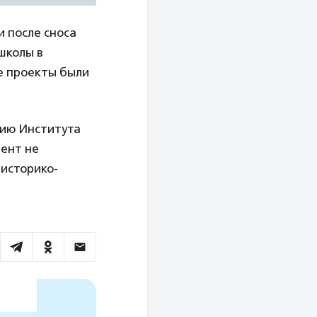
 после сноса
школы в
е проекты были
нию Института
ент не
историко-