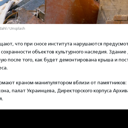
ahl / Unsplash
щают, что при сносе института нарушаются предусм
 сохранности объектов культурного наследия. Здание
ую после того, как будет демонтирована крыша и по
са.
ломают краном-манипулятором вблизи от памятников:
она, палат Украинцева, Директорского корпуса Архив
л.