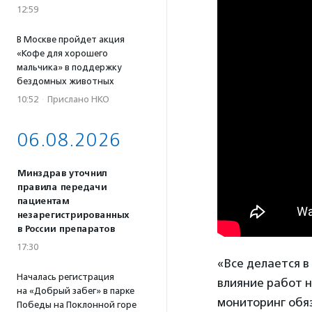
12:59
В Москве пройдет акция
«Кофе для хорошего
мальчика» в поддержку
бездомных животных
10:52
·
Прислано НКО
06.08.2026
Минздрав уточнил
правила передачи
пациентам
незарегистрированных
в России препаратов
17:30
«Все делается в
Началась регистрация
влияние работ н
на «Добрый забег» в парке
мониторинг обя
Победы на Поклонной горе