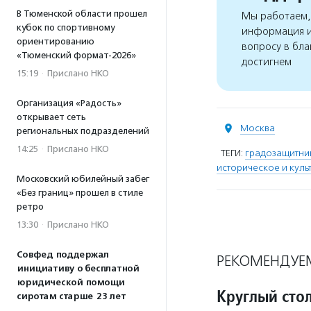
В Тюменской области прошел
Мы работаем, 
кубок по спортивному
информация и
ориентированию
вопросу в бла
«Тюменский формат-2026»
достигнем
15:19
·
Прислано НКО
Организация «Радость»
открывает сеть
Москва
региональных подразделений
14:25
·
Прислано НКО
ТЕГИ:
градозащитни
историческое и куль
Московский юбилейный забег
«Без границ» прошел в стиле
ретро
13:30
·
Прислано НКО
Совфед поддержал
РЕКОМЕНДУЕ
инициативу о бесплатной
юридической помощи
Круглый сто
сиротам старше 23 лет