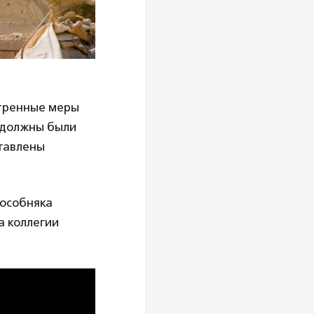
отренные меры
 должны были
ставлены
 особняка
а коллегии