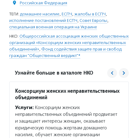
Российская Федерация
ТЕГИ:
домашнее насилие
,
ЕСПЧ
,
жалобы в ЕСПЧ
,
исполнение постановлений ЕСПЧ
,
Совет Европы
,
специальная военная операция на Украине
НКО:
Общероссийская ассоциация женских общественных
организаций «Консорциум женских неправительственных
объединений»
,
Фонд содействия защите прав и свобод
граждан "Общественный вердикт"*
Узнайте больше в каталоге НКО
Консорциум женских неправительственных
Общес
объединений
Услуг
Услуги:
Консорциум женских
оказы
неправительственных объединений продвигает
поддер
и защищает интересы женщин, оказывает
и орга
юридическую помощь жертвам домашнего
правоо
насилия, обучает женские организации
людям,