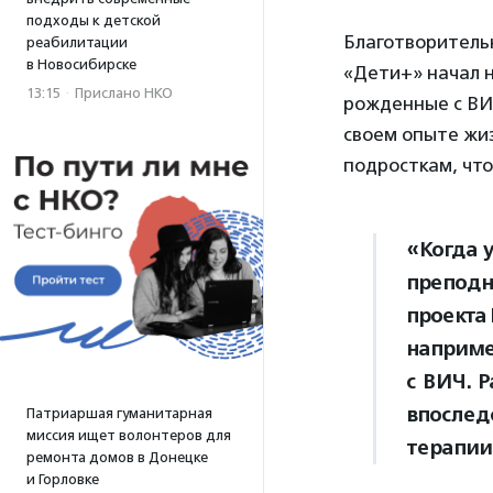
подходы к детской
Благотворитель
реабилитации
в Новосибирске
«Дети+» начал н
13:15
·
Прислано НКО
рожденные с ВИЧ
своем опыте жиз
подросткам, что
«Когда 
преподн
проекта
наприме
с ВИЧ. 
впослед
Патриаршая гуманитарная
миссия ищет волонтеров для
терапии
ремонта домов в Донецке
и Горловке