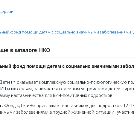
дерация
ьный фонд помощи детям с социально значимыми заболеваниями "
ше в каталоге НКО
льный фонд помощи детям с социально значимыми забо
ети+» оказывает комплексную социально-психологическую по
ВИЧ и их семьям, занимается семейным устройством детей-сирот
амму наставничества для ВИЧ-позитивных подростков.
о:
Фонд «Дети+» приглашает наставников для подростков 12-14
чимыми заболеваниями в трудной жизненной ситуации, участн