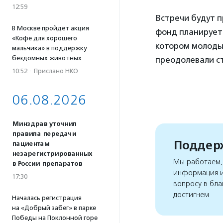
12:59
Встречи будут п
В Москве пройдет акция
фонд планирует 
«Кофе для хорошего
котором молодые
мальчика» в поддержку
бездомных животных
преодолевали ст
10:52
·
Прислано НКО
06.08.2026
Минздрав уточнил
правила передачи
Поддерж
пациентам
незарегистрированных
Мы работаем, 
в России препаратов
информация и
17:30
вопросу в бла
достигнем
Началась регистрация
на «Добрый забег» в парке
Победы на Поклонной горе