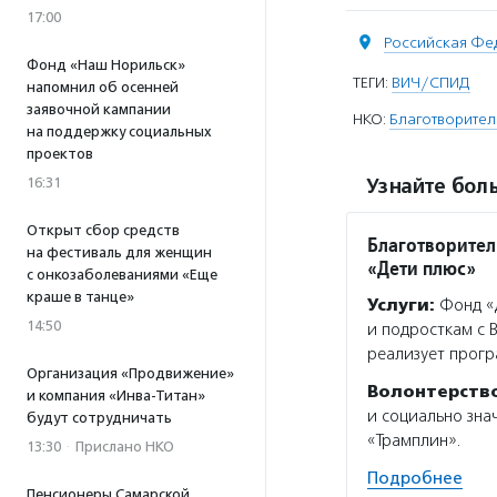
17:00
Российская Фе
Фонд «Наш Норильск»
ТЕГИ:
ВИЧ/СПИД
напомнил об осенней
заявочной кампании
НКО:
Благотворител
на поддержку социальных
проектов
Узнайте боль
16:31
Открыт сбор средств
Благотворите
на фестиваль для женщин
«Дети плюс»
с онкозаболеваниями «Еще
краше в танце»
Услуги:
Фонд «Д
14:50
и подросткам с 
реализует прогр
Организация «Продвижение»
Волонтерств
и компания «Инва-Титан»
и социально зна
будут сотрудничать
«Трамплин».
13:30
·
Прислано НКО
Подробнее
Пенсионеры Самарской