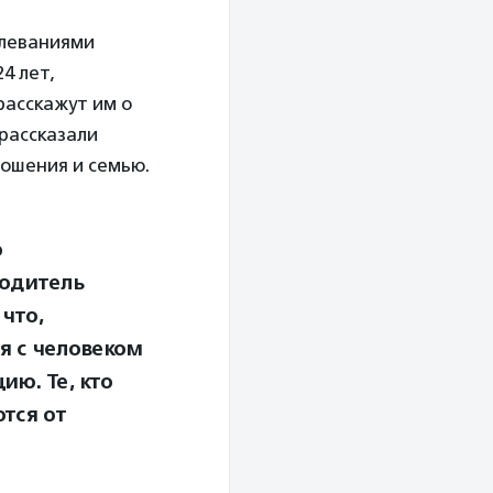
олеваниями
4 лет,
расскажут им о
 рассказали
ношения и семью.
о
водитель
что,
я с человеком
ию. Те, кто
тся от