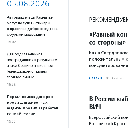
05.08.2026
Автовладельцы Камчатки
РЕКОМЕНДУЕ
могут получить стикеры
о правилах добрососедства
«Равный кон
с бурыми медведями
со стороны»
18:02
Как в Свердловск
Для родственников
положительным ст
пострадавших в результате
консультирования
атаки беспилотников под
Геленджиком открыли
горячую линию
Статьи
·
05.08.2026
·
16:58
В России вы
Портал поиска доноров
крови для животных
ВИЧ
«Одной Крови» заработал
по всей России
Всероссийский ко
16:53
Российский Красн