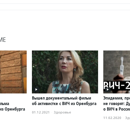
МЕ
Вышел документальный фильм
Эпидемия, пр
ильма
об активистке с ВИЧ из Оренбурга
не говорят: Д
 из Оренбурга
о ВИЧ в Росси
01.12.2021
·
Здоровье
11.02.2020
·
Зд