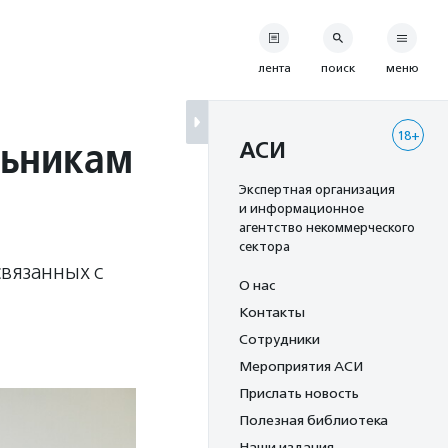
лента
поиск
меню
18+
льникам
АСИ
Экспертная организация
и информационное
агентство некоммерческого
сектора
вязанных с
О нас
Контакты
Сотрудники
Мероприятия АСИ
Прислать новость
Полезная библиотека
Наши издания