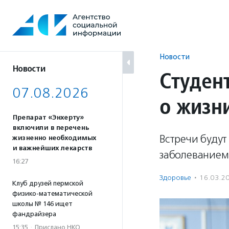
Перейти
к
содержанию
Новости
Новости
Студен
07.08.2026
о жизн
Препарат «Энхерту»
включили в перечень
Встречи будут
жизненно необходимых
и важнейших лекарств
заболеванием
16:27
Здоровье
·
16.03.2
Клуб друзей пермской
физико-математической
школы № 146 ищет
фандрайзера
15:35
·
Прислано НКО