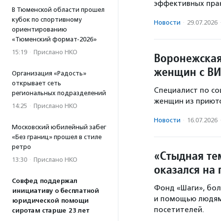
эффективных прак
В Тюменской области прошел
кубок по спортивному
Новости
·
29.07.2026
ориентированию
«Тюменский формат-2026»
15:19
·
Прислано НКО
Воронежская
женщин с ВИ
Организация «Радость»
открывает сеть
Специалист по со
региональных подразделений
женщин из приюто
14:25
·
Прислано НКО
Новости
·
16.07.2026
Московский юбилейный забег
«Без границ» прошел в стиле
ретро
«Стыдная те
13:30
·
Прислано НКО
оказался на 
Совфед поддержал
Фонд «Шаги», бо
инициативу о бесплатной
и помощью людям
юридической помощи
посетителей.
сиротам старше 23 лет