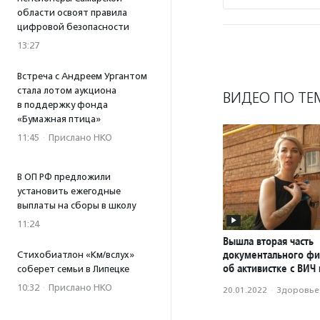
области освоят правила
цифровой безопасности
13:27
Встреча с Андреем Ургантом
стала лотом аукциона
ВИДЕО ПО ТЕ
в поддержку фонда
«Бумажная птица»
11:45
·
Прислано НКО
В ОП РФ предложили
установить ежегодные
выплаты на сборы в школу
11:24
Вышла вторая часть
документального ф
Стихобиатлон «Км/вслух»
об активистке с ВИЧ
соберет семьи в Липецке
10:32
·
Прислано НКО
20.01.2022
·
Здоровье