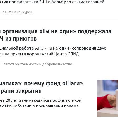
тик профилактики ВИЧ и борьбу со стигматизацией.
·
Гранты и конкурсы
 организация «Ты не один» поддержала
Ч из приютов
циальной работе АНО «Ты не один» сопроводил двух
в на прием в воронежский Центр СПИД.
·
Благотвори­тель­ность и доброволь­чест­во
матика»: почему фонд «Шаги»
грани закрытия
лее 20 лет занимающийся профилактикой
 с ВИЧ, объявил о прекращении приема