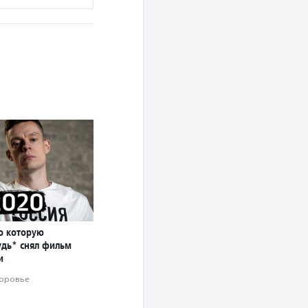
о которую
удь* снял фильм
и
оровье