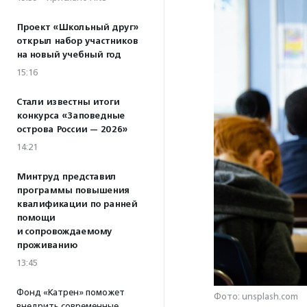
Проект «Школьный друг»
открыл набор участников
на новый учебный год
15:16
Стали известны итоги
конкурса «Заповедные
острова России — 2026»
14:21
Минтруд представил
программы повышения
квалификации по ранней
помощи
и сопровождаемому
проживанию
13:45
Фонд «Катрен» поможет
Фото: unsplash.com
внедрить современные