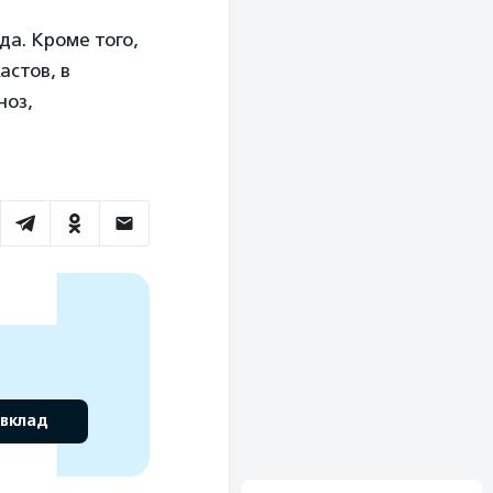
да. Кроме того,
астов, в
ноз,
 вклад