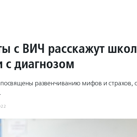
ты с ВИЧ расскажут шко
и с диагнозом
 посвящены развенчиванию мифов и страхов, с
.
022