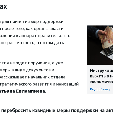
нах
а для принятия мер поддержки
 после того, как органы власти
ожения в аппарат правительства.
жны рассмотреть, а потом дать
тия не ждет поручения, а уже
меры в виде документов и
Инструкция
выжить в 
рассказывает начальник отдела
экономичес
тратегического развития и инноваций
Подробнее
атьяна Евлампиева
.
 перебросить ковидные меры поддержки на ак