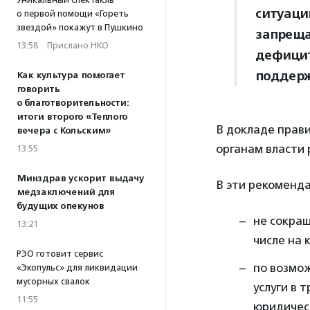
ситуаци
о первой помощи «Гореть
звездой» покажут в Пушкино
запреща
13:58
·
Прислано НКО
дефицит
поддерж
Как культура помогает
говорить
о благотворительности:
итоги второго «Теплого
В докладе прав
вечера с Кольским»
органам власти 
13:55
Минздрав ускорит выдачу
В эти рекоменда
медзаключений для
будущих опекунов
не сокра
13:21
числе на 
РЭО готовит сервис
по возмо
«Экопульс» для ликвидации
мусорных свалок
услуги в 
11:55
юридичес