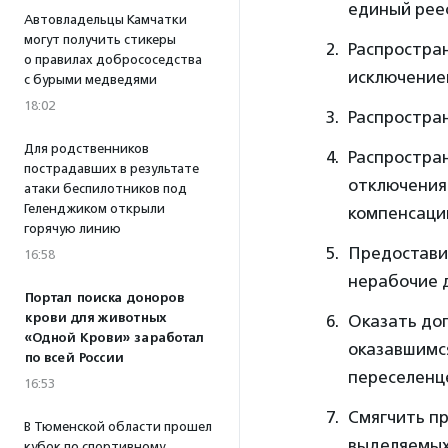
единый рее
Автовладельцы Камчатки
могут получить стикеры
Распростра
о правилах добрососедства
исключением
с бурыми медведями
18:02
Распростра
Для родственников
Распростра
пострадавших в результате
отключения
атаки беспилотников под
Геленджиком открыли
компенсаци
горячую линию
Предоставит
16:58
нерабочие 
Портал поиска доноров
крови для животных
Оказать до
«Одной Крови» заработал
оказавшимс
по всей России
переселенц
16:53
Смягчить п
В Тюменской области прошел
выделяемых
кубок по спортивному