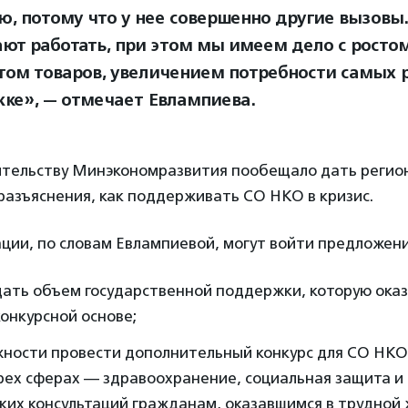
ю, потому что у нее совершенно другие вызовы
ют работать, при этом мы имеем дело с ростом
ом товаров, увеличением потребности самых р
ке», — отмечает Евлампиева.
ительству Минэкономразвития пообещало дать реги
разъяснения, как поддерживать СО НКО в кризис.
ции, по словам Евлампиевой, могут войти предложен
щать объем государственной поддержки, которую ока
конкурсной основе;
жности провести дополнительный конкурс для СО НК
трех сферах — здравоохранение, социальная защита 
ких консультаций гражданам, оказавшимся в трудной