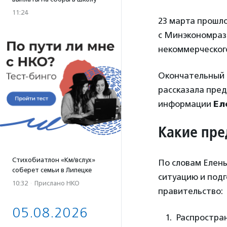
11:24
23 марта прошл
с Минэкономраз
некоммерческог
Окончательный 
рассказала пре
информации
Ел
Какие пре
Стихобиатлон «Км/вслух»
По словам Елен
соберет семьи в Липецке
ситуацию и подг
10:32
·
Прислано НКО
правительство:
05.08.2026
Распростра