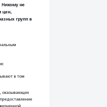
. Никому не
 цен,
азных групп в
ональным
ия:
зывают в том
О, оказывающих
и предоставление
 жизненной