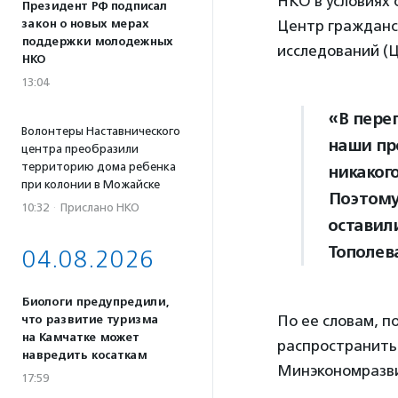
НКО в условиях 
Президент РФ подписал
Центр гражданс
закон о новых мерах
поддержки молодежных
исследований (
НКО
13:04
«В пере
Волонтеры Наставнического
наши пр
центра преобразили
территорию дома ребенка
никаког
при колонии в Можайске
Поэтому
10:32
·
Прислано НКО
оставил
Тополев
04.08.2026
Биологи предупредили,
По ее словам, 
что развитие туризма
на Камчатке может
распространить 
навредить косаткам
Минэкономразв
17:59