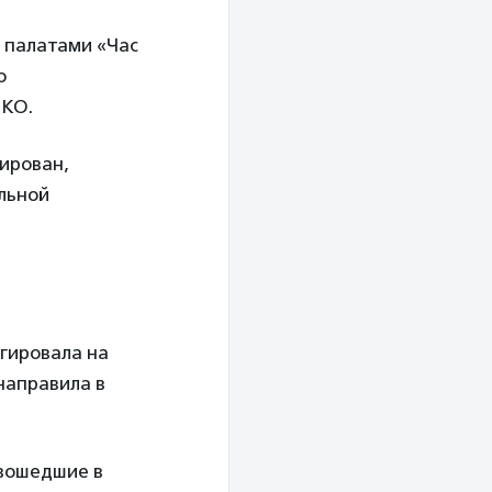
 палатами «Час
ю
НКО.
ирован,
льной
гировала на
направила в
 вошедшие в