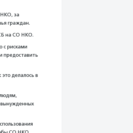
 НКО, за
вья граждан.
СБ на СО НКО.
 с рисками
и предоставить
 это делалось в
людям,
и вынужденных
спользования
тобы СО НКО