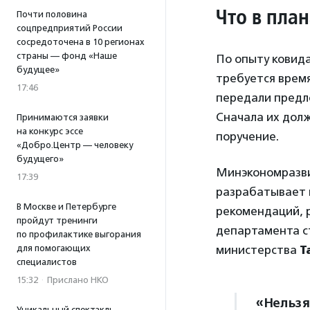
Что в пла
Почти половина
соцпредприятий России
сосредоточена в 10 регионах
страны — фонд «Наше
По опыту ковид
будущее»
требуется время
17:46
передали предл
Сначала их дол
Принимаются заявки
на конкурс эссе
поручение.
«Добро.Центр — человеку
будущего»
Минэкономразви
17:39
разрабатывает 
В Москве и Петербурге
рекомендаций, 
пройдут тренинги
департамента с
по профилактике выгорания
министерства
Т
для помогающих
специалистов
15:32
·
Прислано НКО
«Нельзя
Уникальный спектакль