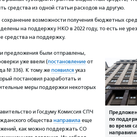
ть средства из одной статьи расходов на другую.
 сохранение возможности получения бюджетных сред
делены на поддержку НКО в 2022 году, то есть не уре
е средства на поддержку.
эти предложения были отправлены,
оверки уже ввели (
постановление
от
да № 336). К тому же
появился
указ
торый постановил разработать и
ительные меры поддержки некоторых
равительство и Госдуму Комиссия СПЧ
Предложен
по поддер
ажданского общества
направила
еще
во время с
ожений, как можно поддержать СО
направили