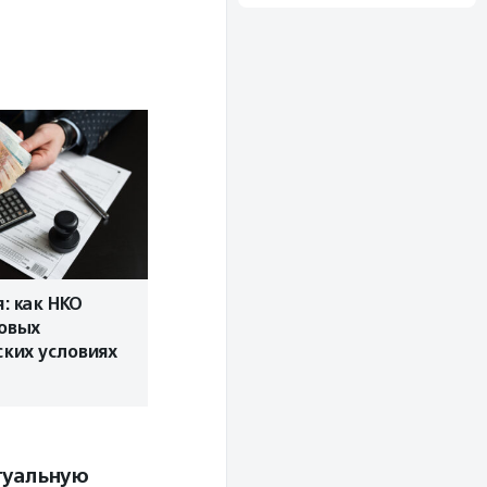
: как НКО
новых
ких условиях
туальную