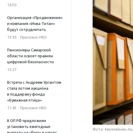
14:50
Организация «Продвижение»
и компания «Инва-Титан»
будут сотрудничать
13:30
·
Прислано НКО
Пенсионеры Самарской
области освоят правила
цифровой безопасности
13:27
Встреча с Андреем Ургантом
стала лотом аукциона
в поддержку фонда
«Бумажная птица»
11:45
·
Прислано НКО
В ОП РФ предложили
установить ежегодные
Фото: Кекяляйнен Ан
выплаты на сборы в школу