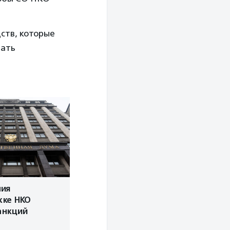
ств, которые
зать
ия
жке НКО
анкций