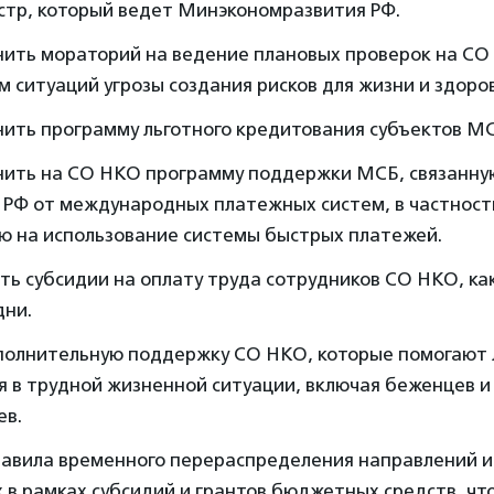
стр, который ведет Минэкономразвития РФ.
нить мораторий на ведение плановых проверок на СО
 ситуаций угрозы создания рисков для жизни и здоро
нить программу льготного кредитования субъектов М
нить на СО НКО программу поддержки МСБ, связанную
 РФ от международных платежных систем, в частност
ю на использование системы быстрых платежей.
ь субсидии на оплату труда сотрудников СО НКО, как
дни.
полнительную поддержку СО НКО, которые помогают 
я в трудной жизненной ситуации, включая беженцев 
ев.
равила временного перераспределения направлений и
 в рамках субсидий и грантов бюджетных средств, ч