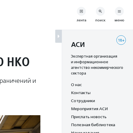
лента
поиск
меню
18+
АСИ
О НКО
Экспертная организация
и информационное
агентство некоммерческого
сектора
граничений и
О нас
Контакты
Сотрудники
Мероприятия АСИ
Прислать новость
Полезная библиотека
Наши издания