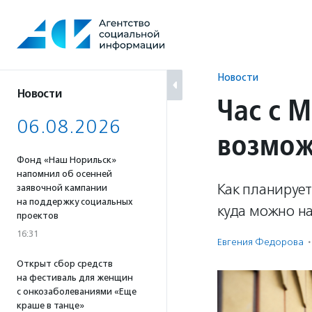
Перейти
к
содержанию
Новости
Новости
Час с 
06.08.2026
возмож
Фонд «Наш Норильск»
напомнил об осенней
Как планируе
заявочной кампании
на поддержку социальных
куда можно н
проектов
16:31
Евгения Федорова
·
Открыт сбор средств
на фестиваль для женщин
с онкозаболеваниями «Еще
краше в танце»