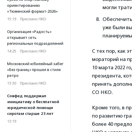
ориентированию
могли трати
«Тюменский формат-2026»
Обеспечить
15:19
·
Прислано НКО
уже были вы
Организация «Радость»
планируемы
открывает сеть
региональных подразделений
С тех пор, как 
14:25
·
Прислано НКО
мораторий на пр
Московский юбилейный забег
10 марта 2022 го
«Без границ» прошел в стиле
президента, ко
ретро
принять дополн
13:30
·
Прислано НКО
СО НКО.
Совфед поддержал
инициативу о бесплатной
Кроме того, в п
юридической помощи
сиротам старше 23 лет
по развитию гр
13:19
более 40 предл