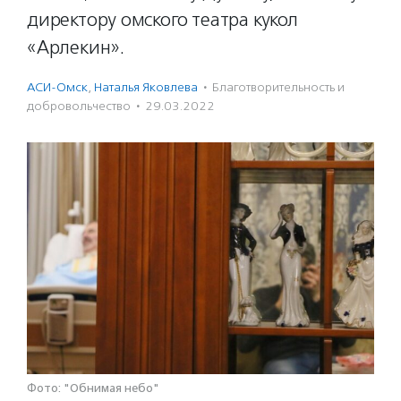
директору омского театра кукол
«Арлекин».
АСИ-Омск
,
Наталья Яковлева
·
Благотвори­тель­ность и
доброволь­чест­во
·
29.03.2022
Фото: "Обнимая небо"