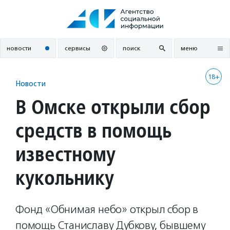
Перейти
к
содержанию
новости
сервисы
поиск
меню
18+
Новости
В Омске открыли сбор
средств в помощь
известному
кукольнику
Фонд «Обнимая небо» открыл сбор в
помощь Станиславу Дубкову, бывшему