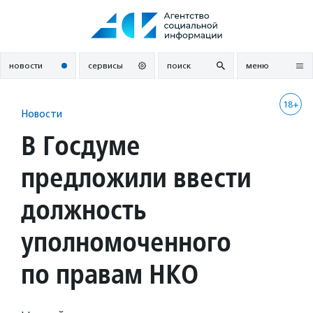
Перейти
к
содержанию
новости
сервисы
поиск
меню
18+
Новости
В Госдуме
предложили ввести
должность
уполномоченного
по правам НКО