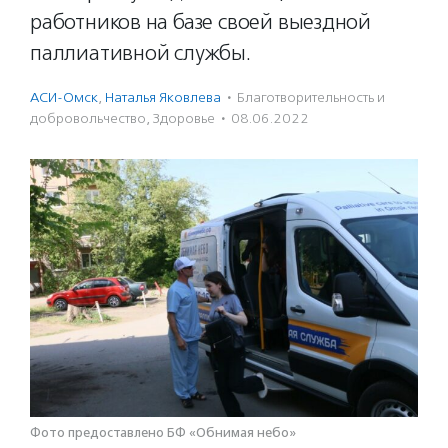
работников на базе своей выездной
паллиативной службы.
АСИ-Омск
,
Наталья Яковлева
·
Благотвори­тель­ность и
доброволь­чест­во
,
Здоровье
·
08.06.2022
Фото предоставлено БФ «Обнимая небо»