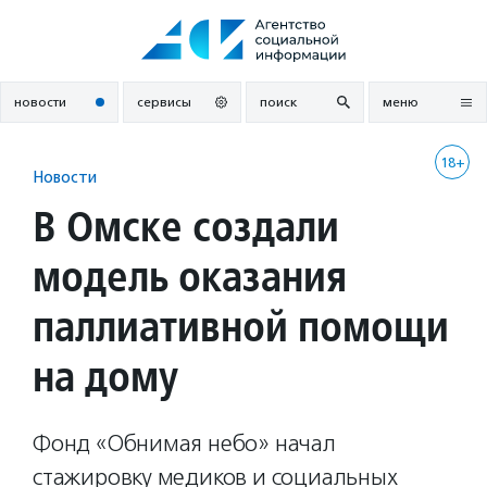
Перейти
к
содержанию
новости
сервисы
поиск
меню
18+
Новости
В Омске создали
модель оказания
паллиативной помощи
на дому
Фонд «Обнимая небо» начал
стажировку медиков и социальных