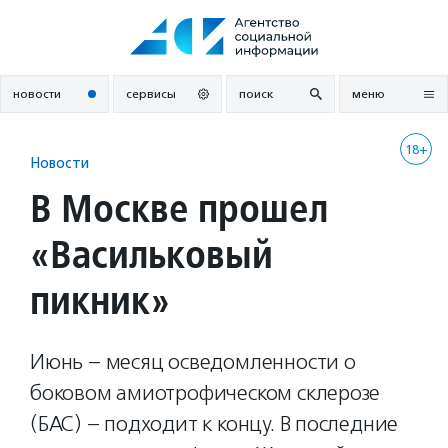
Перейти
к
содержанию
новости
сервисы
поиск
меню
18+
Новости
В Москве прошел
«Васильковый
пикник»
Июнь – месяц осведомленности о
боковом амиотрофическом склерозе
(БАС) – подходит к концу. В последние