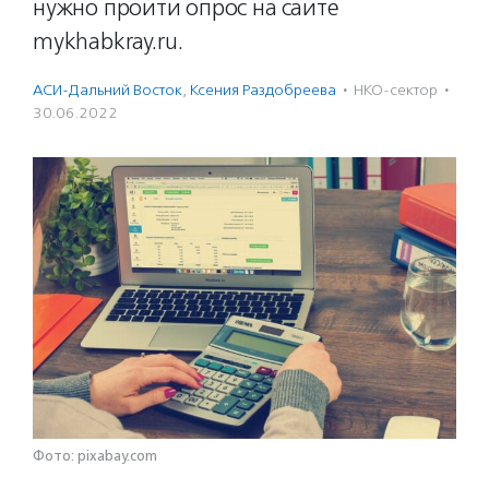
нужно пройти опрос на сайте
mykhabkray.ru.
АСИ-Дальний Восток
,
Ксения Раздобреева
·
НКО-сектор
·
30.06.2022
Фото: pixabay.com