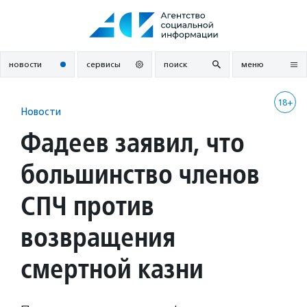
Перейти
к
содержанию
новости
сервисы
поиск
меню
18+
Новости
Фадеев заявил, что
большинство членов
СПЧ против
возвращения
смертной казни