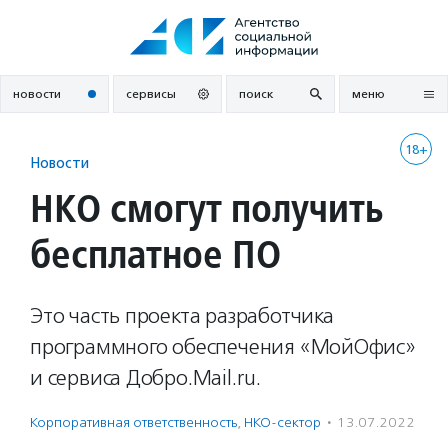
Перейти
к
содержанию
новости
сервисы
поиск
меню
18+
Новости
НКО смогут получить
бесплатное ПО
Это часть проекта разработчика
программного обеспечения «МойОфис»
и сервиса Добро.Mail.ru.
Корпоративная ответственность
,
НКО-сектор
·
13.07.2022