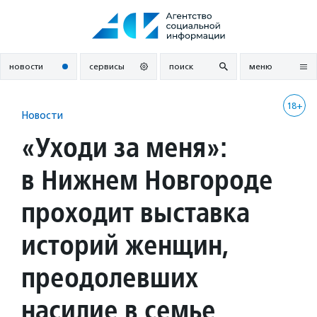
Перейти
к
содержанию
новости
сервисы
поиск
меню
18+
Новости
«Уходи за меня»:
в Нижнем Новгороде
проходит выставка
историй женщин,
преодолевших
насилие в семье