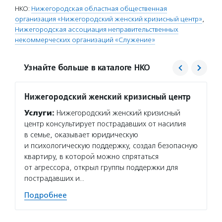
НКО:
Нижегородская областная общественная
организация «Нижегородский женский кризисный центр»
,
Нижегородская ассоциация неправительственных
некоммерческих организаций «Служение»
Узнайте больше в каталоге НКО
Нижегородский женский кризисный центр
Служе
Услуги:
Нижегородский женский кризисный
Услуг
центр консультирует пострадавших от насилия
обучаю
в семье, оказывает юридическую
сотруд
и психологическую поддержку, создал безопасную
в парт
квартиру, в которой можно спрятаться
Привол
от агрессора, открыл группы поддержки для
Ассамб
пострадавших и…
регион
Подробнее
Подро