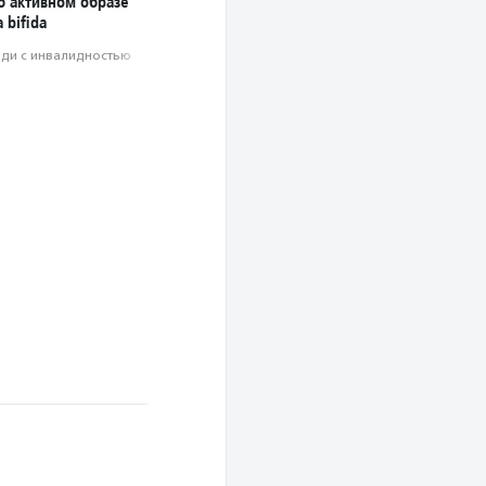
б активном образе
 bifida
ди с инвалидностью