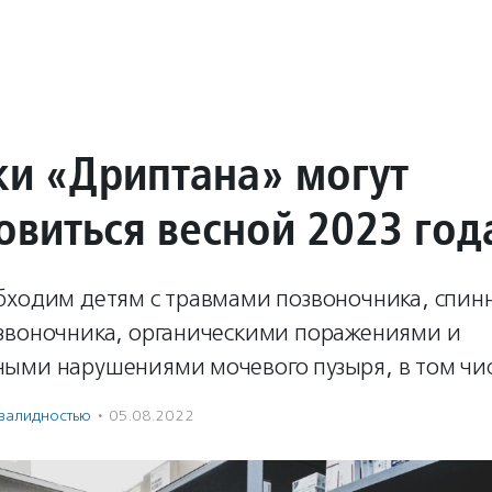
ки «Дриптана» могут
овиться весной 2023 год
бходим детям с травмами позвоночника, спинн
звоночника, органическими поражениями и
ыми нарушениями мочевого пузыря, в том чис
нвалидностью
·
05.08.2022