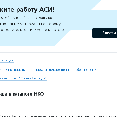
ите работу АСИ!
чтобы у вас была актуальная
 полезные материалы по любому
готворительности. Вместе мы этого
Внести
дерация
изненно важные препараты
,
лекарственное обеспечение
ьный фонд "Спина бифида"
ше в каталоге НКО
пина бифида» оказывает семьям, в которых растут дети со spina