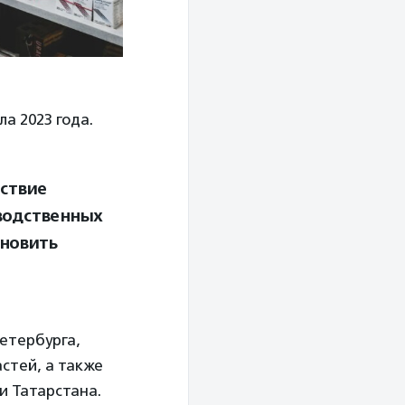
а 2023 года.
тствие
водственных
бновить
етербурга,
стей, а также
и Татарстана.