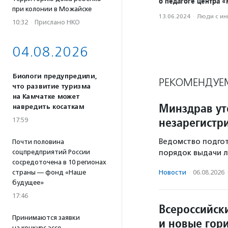
о педагоге центра 
при колонии в Можайске
13.06.2024
·
Люди с и
10:32
·
Прислано НКО
04.08.2026
Биологи предупредили,
РЕКОМЕНДУЕ
что развитие туризма
на Камчатке может
Минздрав ут
навредить косаткам
незарегистр
17:59
Ведомство подгот
Почти половина
соцпредприятий России
порядок выдачи л
сосредоточена в 10 регионах
страны — фонд «Наше
Новости
·
06.08.2026
будущее»
17:46
Всероссийски
Принимаются заявки
и новые гор
на конкурс эссе