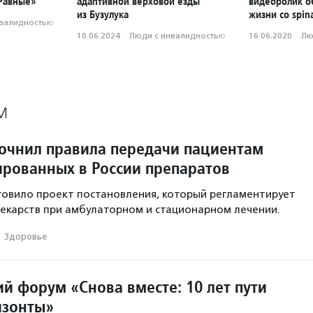
«Равные»
адаптивной верховой езды
видеоролик о
из Бузулука
жизни со spina
нвалидностью
10.06.2024
·
Люди с инвалидностью
16.06.2020
·
Лю
М
очнил правила передачи пациентам
ированных в России препаратов
овило проект постановления, который регламентирует
екарств при амбулаторном и стационарном лечении.
·
Здоровье
й форум «Снова вместе: 10 лет пути
изонты»