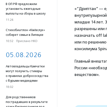
В ОП РФ предложили
«“Дриптан” — е
установить ежегодные
выплаты на сборы в школу
внутрипузырной 
11:24
младше 14 лет. 
разрешены или 
Стихобиатлон «Км/вслух»
соберет семьи в Липецке
назначать off l
10:32
·
Прислано НКО
или по решению
консилиума Spin
05.08.2026
Главный внешта
Автовладельцы Камчатки
России «необхо
могут получить стикеры
веществом».
о правилах добрососедства
с бурыми медведями
18:02
Для родственников
пострадавших в результате
атаки беспилотников под