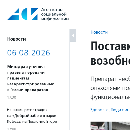
Перейти
к
содержанию
Новости
Новости
Постав
06.08.2026
возобн
Минздрав уточнил
правила передачи
Препарат нео
пациентам
незарегистрированных
опухолями по
в России препаратов
функциональн
17:30
Здоровье
,
Люди с и
Началась регистрация
на «Добрый забег» в парке
Победы на Поклонной горе
17:00