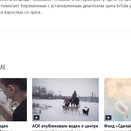
помогает беременным с установленным диагнозом spina bifida у
 и взрослых со spina…
МЕ
идео
АСИ опубликовало видео о центре
Фонд «Сделай