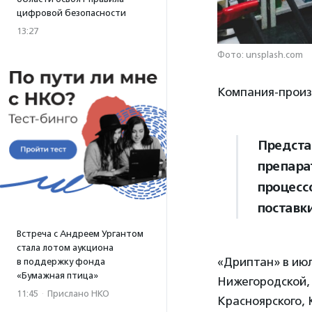
цифровой безопасности
13:27
Фото: unsplash.com
Компания-произв
Предста
препара
процесс
поставк
Встреча с Андреем Ургантом
стала лотом аукциона
«Дриптан» в июл
в поддержку фонда
«Бумажная птица»
Нижегородской, 
11:45
·
Прислано НКО
Красноярского, 