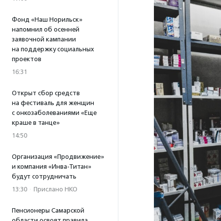
Фонд «Наш Норильск»
напомнил об осенней
заявочной кампании
на поддержку социальных
проектов
16:31
Открыт сбор средств
на фестиваль для женщин
с онкозаболеваниями «Еще
краше в танце»
14:50
Организация «Продвижение»
и компания «Инва-Титан»
будут сотрудничать
13:30
·
Прислано НКО
Пенсионеры Самарской
области освоят правила