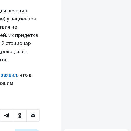
ля лечения
е) у пациентов
твия не
ей, их придется
ный стационар
ролог, член
на
.
заявил
, что в
ующим