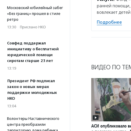
ранней помощи, 
Московский юбилейный забег
вовлекает детей
«Без границ» прошел в стиле
ретро
Подробнее
13:30
·
Прислано НКО
Совфед поддержал
инициативу о бесплатной
юридической помощи
сиротам старше 23 лет
ВИДЕО ПО ТЕ
13:19
Президент РФ подписал
закон о новых мерах
поддержки молодежных
НКО
13:04
Волонтеры Наставнического
центра преобразили
АСИ опубликовало в
территорию дома ребенка