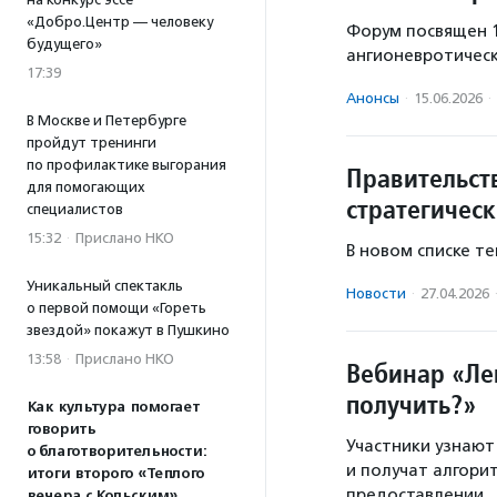
«Добро.Центр — человеку
Форум посвящен 
будущего»
ангионевротичес
17:39
Анонсы
·
15.06.2026
·
В Москве и Петербурге
пройдут тренинги
по профилактике выгорания
Правительст
для помогающих
стратегичес
специалистов
15:32
·
Прислано НКО
В новом списке т
Уникальный спектакль
Новости
·
27.04.2026
о первой помощи «Гореть
звездой» покажут в Пушкино
13:58
·
Прислано НКО
Вебинар «Ле
получить?»
Как культура помогает
говорить
Участники узнают
о благотворительности:
и получат алгорит
итоги второго «Теплого
предоставлении.
вечера с Кольским»