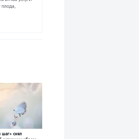
 плода,
 шаг» снял