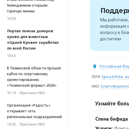
Геленджиком открыли
Поддерж
горячую линию
16:58
Мы работаем, 
информация и
Портал поиска доноров
вопросу в бла
крови для животных
достигнем
«Одной Крови» заработал
по всей России
16:53
Российская Фе
В Тюменской области прошел
кубок по спортивному
ТЕГИ:
Spina bifida
,
ж
ориентированию
«Тюменский формат-2026»
НКО:
Благотворител
15:19
·
Прислано НКО
Узнайте боль
Организация «Радость»
открывает сеть
региональных подразделений
Спина бифида
14:25
·
Прислано НКО
Услуги:
Фонд «С