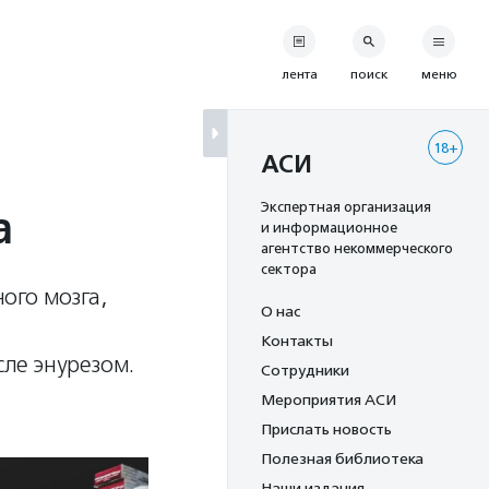
лента
поиск
меню
18+
АСИ
а
Экспертная организация
и информационное
агентство некоммерческого
сектора
ого мозга,
О нас
Контакты
ле энурезом.
Сотрудники
Мероприятия АСИ
Прислать новость
Полезная библиотека
Наши издания