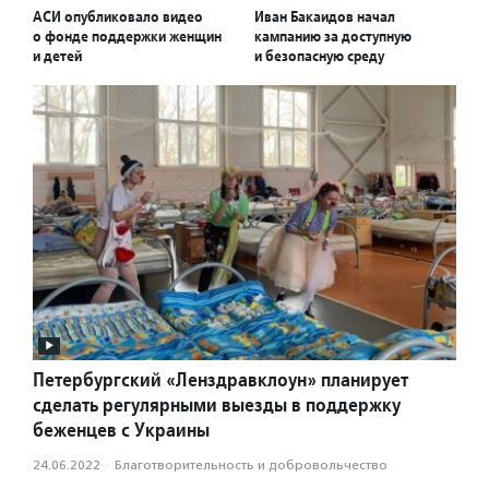
АСИ опубликовало видео
Иван Бакаидов начал
о фонде поддержки женщин
кампанию за доступную
и детей
и безопасную среду
Петербургский «Ленздравклоун» планирует
сделать регулярными выезды в поддержку
беженцев с Украины
24.06.2022
·
Благотвори­тель­ность и доброволь­чест­во