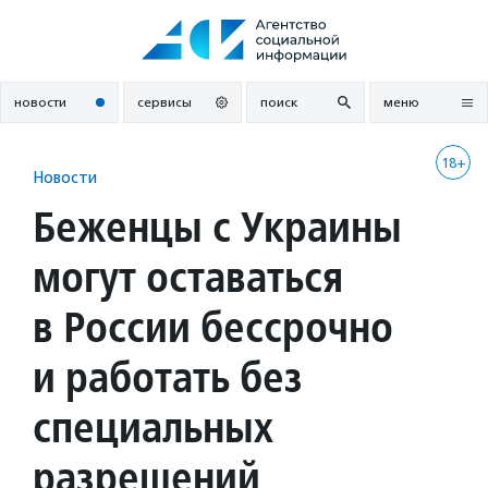
Перейти
к
содержанию
новости
сервисы
поиск
меню
18+
Новости
Беженцы с Украины
могут оставаться
в России бессрочно
и работать без
специальных
разрешений