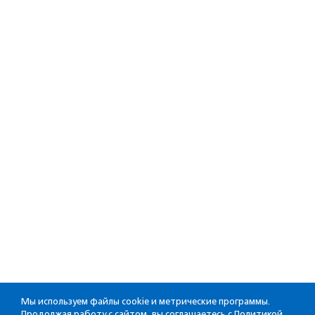
Мы используем файлы cookie и метрические программы.
Продолжая работу с сайтом, вы соглашаетесь с
Политикой