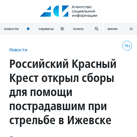
Перейти
к
содержанию
новости
сервисы
поиск
меню
18+
Новости
Российский Красный
Крест открыл сборы
для помощи
пострадавшим при
стрельбе в Ижевске