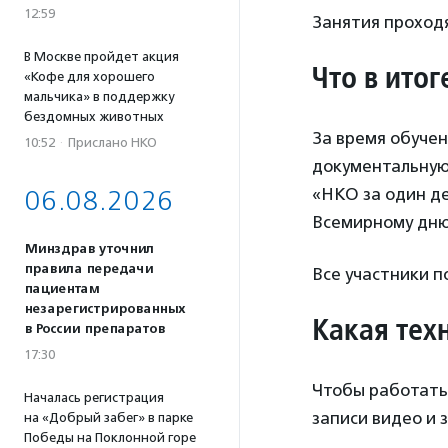
12:59
Занятия проходя
В Москве пройдет акция
Что в итог
«Кофе для хорошего
мальчика» в поддержку
бездомных животных
За время обуче
10:52
·
Прислано НКО
документальную
«НКО за один де
06.08.2026
Всемирному дн
Минздрав уточнил
правила передачи
Все участники п
пациентам
незарегистрированных
Какая тех
в России препаратов
17:30
Чтобы работать
Началась регистрация
записи видео и 
на «Добрый забег» в парке
Победы на Поклонной горе