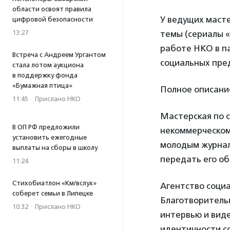
области освоят правила
У ведущих маст
цифровой безопасности
13:27
темы (сериалы 
работе НКО в па
Встреча с Андреем Ургантом
социальных пред
стала лотом аукциона
в поддержку фонда
«Бумажная птица»
Полное описани
11:45
·
Прислано НКО
Мастерская по 
В ОП РФ предложили
некоммерческом
установить ежегодные
молодым журнал
выплаты на сборы в школу
передать его о
11:24
Стихобиатлон «Км/вслух»
Агентство соци
соберет семьи в Липецке
Благотворитель
10:32
·
Прислано НКО
интервью и вид
идентичности с