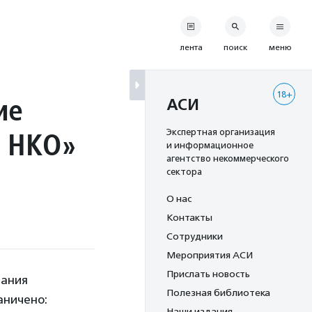
лента
поиск
меню
18+
ие
АСИ
о НКО»
Экспертная организация
и информационное
агентство некоммерческого
сектора
О нас
Контакты
Сотрудники
Мероприятия АСИ
Прислать новость
дания
Полезная библиотека
аничено:
Наши издания