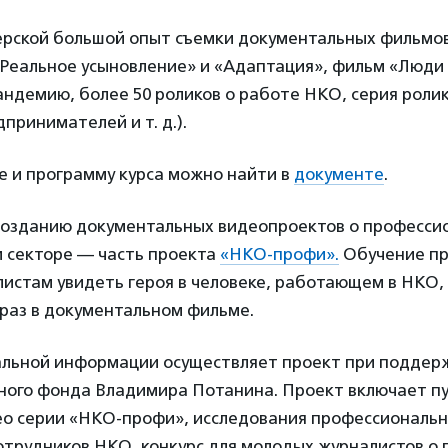
ерской большой опыт съемки документальных фильмо
«Реальное усыновление» и «Адаптация», фильм «Люди
ндемию, более 50 роликов о работе НКО, серия роли
принимателей и т. д.).
е и программу курса можно найти в
документе
.
созданию документальных видеопроектов о професси
 секторе — часть проекта
«НКО-профи».
Обучение пр
истам увидеть героя в человеке, работающем в НКО,
браз в документальном фильме.
альной информации осуществляет проект при поддер
ного фонда Владимира Потанина. Проект включает п
ео серии «НКО-профи», исследования профессиональ
отрудников НКО, конкурс для молодых журналистов о