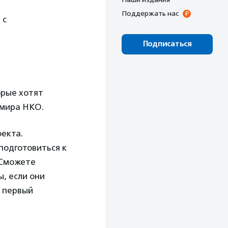
Поддержать нас
 с
Подписаться
орые хотят
 мира НКО.
оекта.
подготовиться к
 Сможете
, если они
й первый