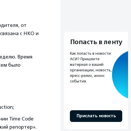
одителя, от
связана с НКО и
Попасть в ленту
Как попасть в новости
неделю. Время
АСИ? Пришлите
сем было
материал о вашей
организации, новость,
пресс-релиз, анонс
события.
ction;
Прислать новость
нии Time Code
ский репортер».