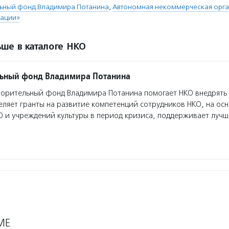
льный фонд Владимира Потанина
,
Автономная некоммерческая орга
ации»
ше в каталоге НКО
льный фонд Владимира Потанина
орительный фонд Владимира Потанина помогает НКО внедрять
еляет гранты на развитие компетенций сотрудников НКО, на ос
О и учреждений культуры в период кризиса, поддерживает луч
МЕ