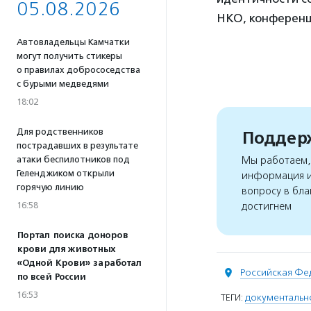
05.08.2026
НКО, конференц
Автовладельцы Камчатки
могут получить стикеры
о правилах добрососедства
с бурыми медведями
18:02
Для родственников
Поддерж
пострадавших в результате
атаки беспилотников под
Мы работаем, 
Геленджиком открыли
информация и
горячую линию
вопросу в бла
16:58
достигнем
Портал поиска доноров
крови для животных
«Одной Крови» заработал
Российская Фе
по всей России
16:53
ТЕГИ:
документальн