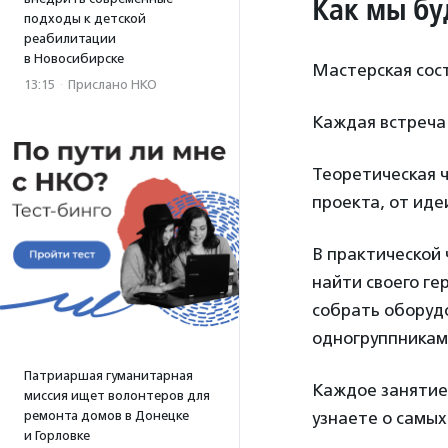
Как мы бу
подходы к детской
реабилитации
в Новосибирске
Мастерская сост
13:15
·
Прислано НКО
Каждая встреча 
Теоретическая ч
проекта, от иде
В практической
найти своего ге
собрать оборудо
одногруппникам
Патриаршая гуманитарная
Каждое занятие
миссия ищет волонтеров для
ремонта домов в Донецке
узнаете о самых
и Горловке