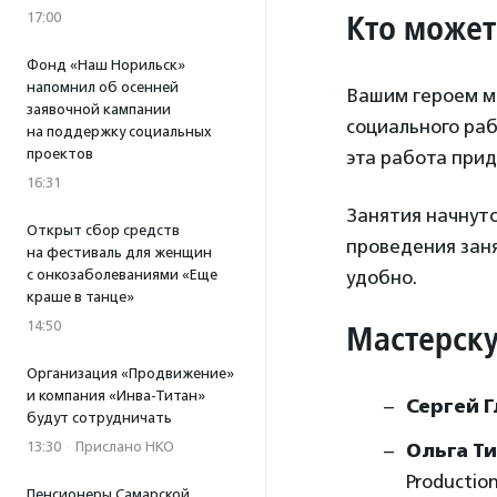
Кто может
17:00
Фонд «Наш Норильск»
напомнил об осенней
Вашим героем мо
заявочной кампании
социального раб
на поддержку социальных
проектов
эта работа прид
16:31
Занятия начнутс
Открыт сбор средств
проведения зан
на фестиваль для женщин
с онкозаболеваниями «Еще
удобно.
краше в танце»
14:50
Мастерску
Организация «Продвижение»
и компания «Инва-Титан»
Сергей 
будут сотрудничать
13:30
·
Прислано НКО
Ольга Т
Productio
Пенсионеры Самарской