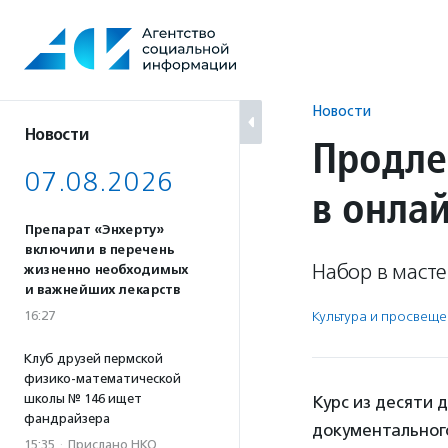
Перейти
к
содержанию
Новости
Новости
Продле
07.08.2026
в онла
Препарат «Энхерту»
включили в перечень
Набор в масте
жизненно необходимых
и важнейших лекарств
16:27
Культура и просвещ
Клуб друзей пермской
физико-математической
школы № 146 ищет
Курс из десяти 
фандрайзера
документального
15:35
·
Прислано НКО