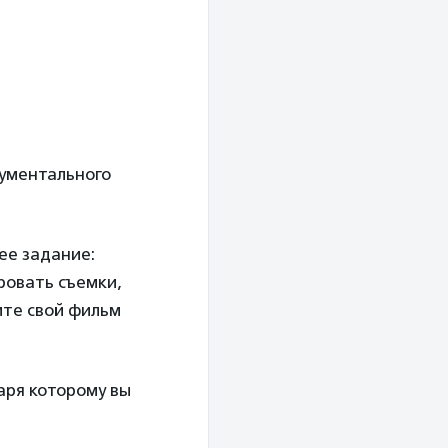
кументального
ее задание:
ровать съемки,
ите свой фильм
аря которому вы