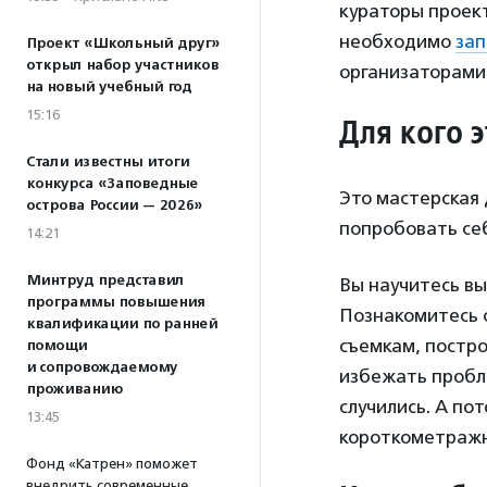
кураторы проект
необходимо
зап
Проект «Школьный друг»
открыл набор участников
организаторами
на новый учебный год
15:16
Для кого 
Стали известны итоги
конкурса «Заповедные
Это мастерская
острова России — 2026»
попробовать се
14:21
Минтруд представил
Вы научитесь вы
программы повышения
Познакомитесь с
квалификации по ранней
съемкам, постр
помощи
и сопровождаемому
избежать пробле
проживанию
случились. А по
13:45
короткометражн
Фонд «Катрен» поможет
внедрить современные