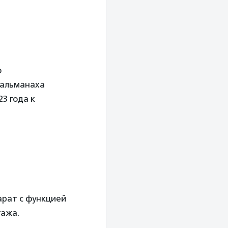
ю
 альманаха
3 года к
арат с функцией
тажа.