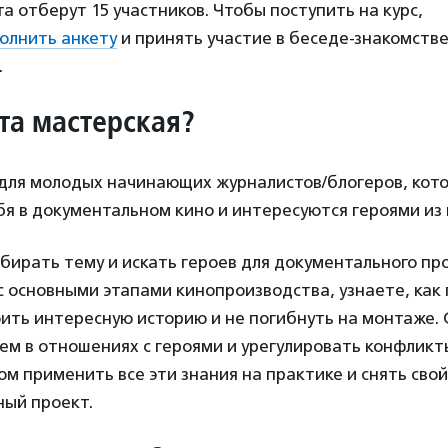
а отберут 15 участников. Чтобы поступить на курс,
олнить анкету
и принять участие в беседе-знакомстве
.
эта мастерская?
 для молодых начинающих журналистов/блогеров, кот
бя в документальном кино и интересуются героями из
бирать тему и искать героев для документального пр
 основными этапами кинопроизводства, узнаете, как 
оить интересную историю и не погибнуть на монтаже.
м в отношениях с героями и урегулировать конфликты
том применить все эти знания на практике и снять сво
ый проект.