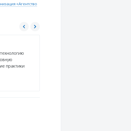
низация «Агентство
Агентство социальной информации
 технологию
Услуги:
АСИ выпускает новости и аналитичес
новную
секторе и в социальной сфере, размещает ново
шие практики
рассказывает о профессионалах некоммерческ
Подробнее