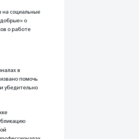
в на социальные
 добрые» о
ков о работе
оналах в
извано помочь
 и убедительно
жке
убликацию
ной
 профессионалах