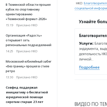
НКО:
Благотворите
В Тюменской области прошел
социальной информ
кубок по спортивному
ориентированию
«Тюменский формат-2026»
Узнайте боль
15:19
·
Прислано НКО
Благотворите
Организация «Радость»
открывает сеть
Услуги:
Благотв
региональных подразделений
эндаумента, выд
14:25
·
Прислано НКО
деятельность НК
личной…
Московский юбилейный забег
«Без границ» прошел в стиле
Подробнее
ретро
13:30
·
Прислано НКО
Совфед поддержал
инициативу о бесплатной
юридической помощи
сиротам старше 23 лет
ВИДЕО ПО ТЕ