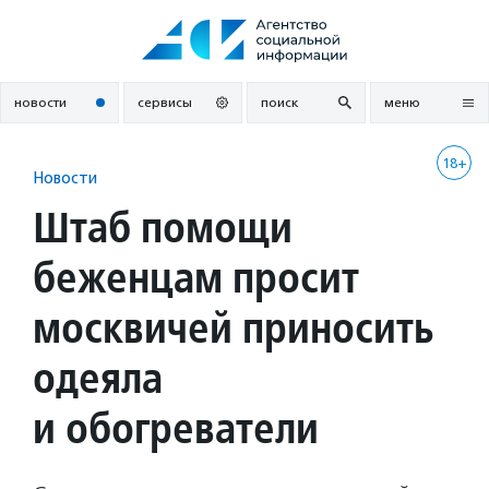
Перейти
к
содержанию
новости
сервисы
поиск
меню
18+
Новости
Штаб помощи
беженцам просит
москвичей приносить
одеяла
и обогреватели