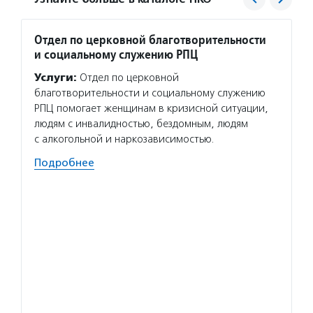
Отдел по церковной благотворительности
Право
и социальному служению РПЦ
«Мил
Услуги:
Отдел по церковной
Услуг
благотворительности и социальному служению
«Милос
РПЦ помогает женщинам в кризисной ситуации,
гибкие
людям с инвалидностью, бездомным, людям
технол
с алкогольной и наркозависимостью.
помога
планир
Подробнее
коммун
в публ
Волон
служб
многод
с инва
Добров
во все
Подро