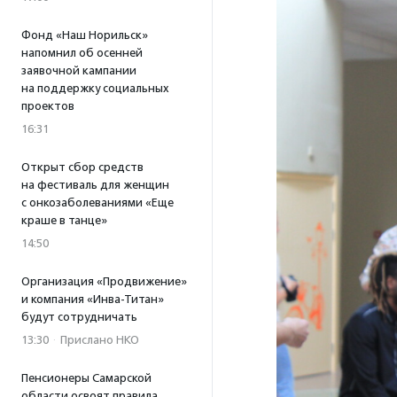
Фонд «Наш Норильск»
напомнил об осенней
заявочной кампании
на поддержку социальных
проектов
16:31
Открыт сбор средств
на фестиваль для женщин
с онкозаболеваниями «Еще
краше в танце»
14:50
Организация «Продвижение»
и компания «Инва-Титан»
будут сотрудничать
13:30
·
Прислано НКО
Пенсионеры Самарской
области освоят правила