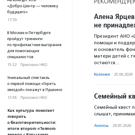
РЕКОМЕНДУЕ
«Добро.Центр — человеку
будущего»
Алена Ярцев
17:39
не принадле
В Москве и Петербурге
Президент АНО «Ц
пройдут тренинги
помощи и поддер
по профилактике выгорания
и основатель фон
для помогающих
матери детей с 
специалистов
остаются…
15:32
·
Прислано НКО
Колонки
·
25.06.2026
·
Уникальный спектакль
о первой помощи «Гореть
звездой» покажут в Пушкино
Семейный кв
13:58
·
Прислано НКО
Семейный квест п
Как культура помогает
слышат, принима
говорить
о благотворительности:
Анонсы
·
29.05.2026
·
итоги второго «Теплого
вечера с Кольским»