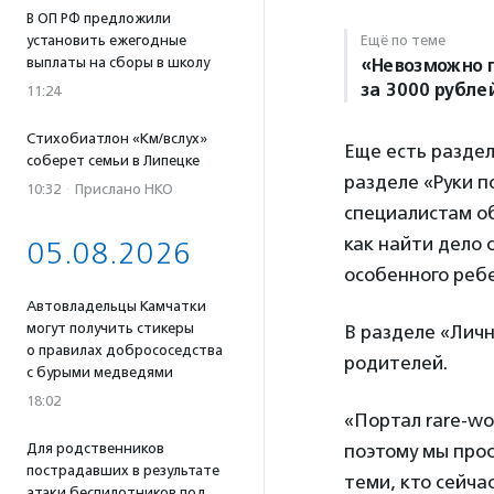
В ОП РФ предложили
установить ежегодные
Ещё по теме
выплаты на сборы в школу
«Невозможно п
за 3000 рубле
11:24
Стихобиатлон «Км/вслух»
Еще есть раздел
соберет семьи в Липецке
разделе «Руки п
10:32
·
Прислано НКО
специалистам о
как найти дело 
05.08.2026
особенного ребе
Автовладельцы Камчатки
могут получить стикеры
В разделе «Лич
о правилах добрососедства
родителей.
с бурыми медведями
18:02
«Портал rare-wo
Для родственников
поэтому мы прос
пострадавших в результате
теми, кто сейч
атаки беспилотников под