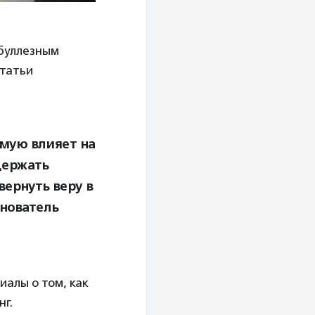
буллезным
Статьи
мую влияет на
держать
ернуть веру в
снователь
иалы о том, как
нг.