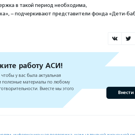
ержка в такой период необходима,
уха», – подчеркивают представители фонда «Дети-ба
ите работу АСИ!
чтобы у вас была актуальная
 полезные материалы по любому
готворительности. Вместе мы этого
Внести
людям
,
информационная поддержка
,
мамы в трудной жизненной си