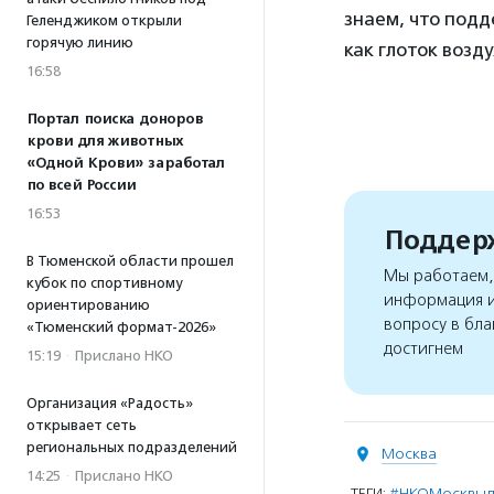
знаем, что подд
Геленджиком открыли
горячую линию
как глоток возд
16:58
Портал поиска доноров
крови для животных
«Одной Крови» заработал
по всей России
16:53
Поддерж
В Тюменской области прошел
Мы работаем, 
кубок по спортивному
информация и
ориентированию
вопросу в бла
«Тюменский формат-2026»
достигнем
15:19
·
Прислано НКО
Организация «Радость»
открывает сеть
региональных подразделений
Москва
14:25
·
Прислано НКО
ТЕГИ:
#НКОМосквы