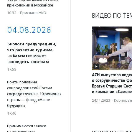
при колонии в Можайске
10:32
·
Прислано НКО
ВИДЕО ПО ТЕ
04.08.2026
Биологи предупредили,
что развитие туризма
на Камчатке может
навредить косаткам
17:59
АСИ выпустило вид
о сотрудничестве ф
Почти половина
Братья Старшие Сес
соцпредприятий России
и компании «Самоле
сосредоточена в 10 регионах
страны — фонд «Наше
24.11.2023
·
Корпорати
будущее»
17:46
Принимаются заявки
на конкурс эссе