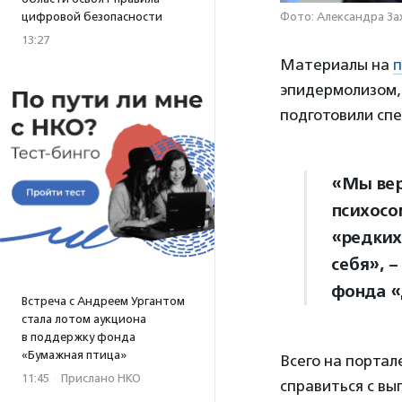
цифровой безопасности
Фото: Александра За
13:27
Материалы на
п
эпидермолизом,
подготовили сп
«Мы вер
психосо
«редких
себя», –
фонда «
Встреча с Андреем Ургантом
стала лотом аукциона
в поддержку фонда
«Бумажная птица»
Всего на портал
11:45
·
Прислано НКО
справиться с вы