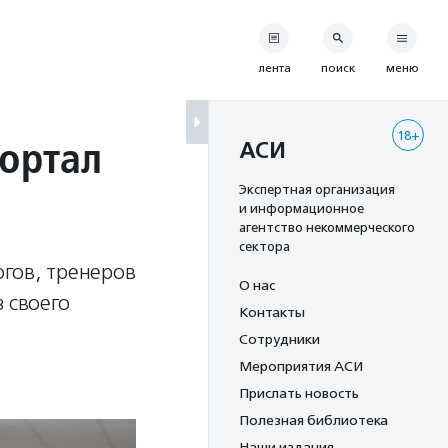
лента
поиск
меню
18+
ортал
АСИ
Экспертная организация
и информационное
агентство некоммерческого
сектора
гов, тренеров
О нас
 своего
Контакты
Сотрудники
Мероприятия АСИ
Прислать новость
Полезная библиотека
Наши издания