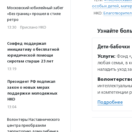
особых детей
,
матер
Московский юбилейный забег
НКО:
Благотворител
«Без границ» прошел в стиле
ретро
13:30
·
Прислано НКО
Узнайте боль
Совфед поддержал
Дети-бабочки
инициативу о бесплатной
юридической помощи
Услуги:
Фонд «Д
сиротам старше 23 лет
любая семья, в 
13:19
наладить уход з
Волонтерств
Президент РФ подписал
интеллектуальн
закон о новых мерах
и компетенции p
поддержки молодежных
НКО
Подробнее
13:04
Волонтеры Наставнического
центра преобразили
территорию дома ребенка