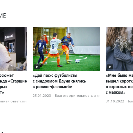
МЕ
еосюжет
«Дай пас»: футболисты
«Мне было ма
онда «Старшие
с синдромом Дауна снялись
вышел корот
тры»
в ролике-флешмобе
о взрослых п
т»
с маяком»
25.01.2023
·
Благотвори­тель­ность и доброволь­чест­во
вная ответственность
31.10.2022
·
Бл