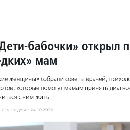
Дети-бабочки» открыл п
едких» мам
кие женщины» собрали советы врачей, психоло
ертов, которые помогут мамам принять диагноз
читься с ним жить.
Семья и дети
·
24.10.2022