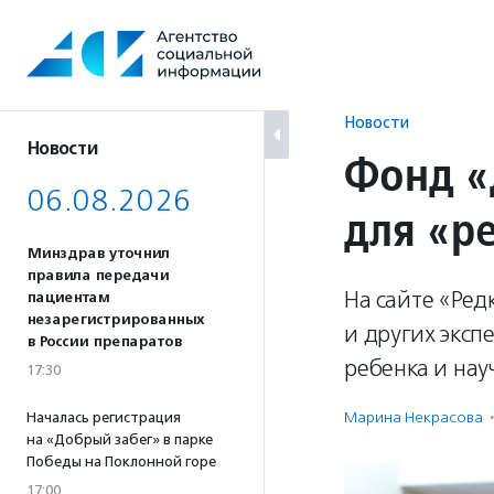
Перейти
к
содержанию
Новости
Новости
Фонд «
06.08.2026
для «р
Минздрав уточнил
правила передачи
На сайте «Ред
пациентам
незарегистрированных
и других эксп
в России препаратов
ребенка и нау
17:30
Марина Некрасова
·
Началась регистрация
на «Добрый забег» в парке
Победы на Поклонной горе
17:00