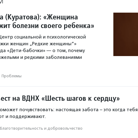
М
а (Куратова): «Женщина
жит болезни своего ребенка»
ентр социальной и психологической
жки женщин „Редкие женщины“»
да «Дети-бабочки» — о том, почему
тяжелыми и редкими заболеваниями
Проблемы
ест на ВДНХ «Шесть шагов к сердцу»
оможет почувствовать: настоящая забота – это когда тебя
ют и поддерживают.
Благотвори­тель­ность и доброволь­чест­во