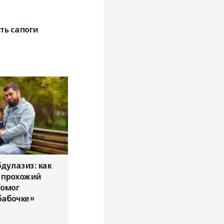
ть сапоги
дулазиз: как
 прохожий
помог
бабочке»