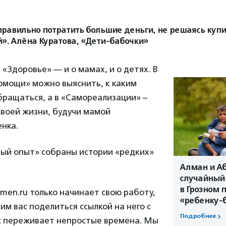
равильно потратить большие деньги, не решаясь купи
й». Алёна Куратова, «Дети-бабочки»
 «Здоровье» — и о мамах, и о детях. В
омощи» можно выяснить, к каким
бращаться, а в «Самореализации» –
своей жизни, будучи мамой
нка.
ный опыт» собраны истории «редких»
Алман и Аб
случайный
в Грозном 
men.ru только начинает свою работу,
«ребенку-
им вас поделиться ссылкой на него с
Подробнее
ас переживает непростые времена. Мы