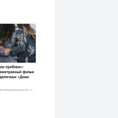
ло проблем»:
кометражный фильм
одопечных «Дома
аготвори­тель­ность и доброволь­чест­во