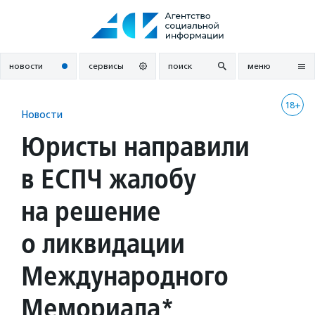
Перейти
к
содержанию
новости
сервисы
поиск
меню
18+
Новости
Юристы направили
в ЕСПЧ жалобу
на решение
о ликвидации
Международного
Мемориала*