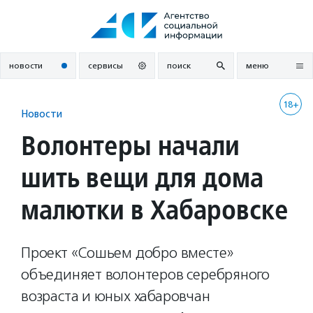
Перейти
к
содержанию
новости
сервисы
поиск
меню
18+
Новости
Волонтеры начали
шить вещи для дома
малютки в Хабаровске
Проект «Сошьем добро вместе»
объединяет волонтеров серебряного
возраста и юных хабаровчан