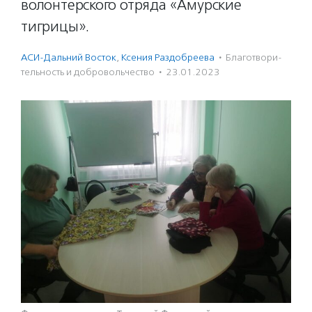
волонтерского отряда «Амурские
тигрицы».
АСИ-Дальний Восток
,
Ксения Раздобреева
·
Благотвори­
тель­ность и доброволь­чест­во
·
23.01.2023