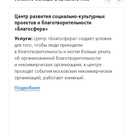
Центр развития социально-культурных
Со-ед
проектов и благотворительности
Услуг
«Благосфера»
включе
Услуги:
Центр «Благосфера» создает условия
средст
для того, чтобы люди приходили
и устр
в благотворительность и могли больше узнать
линей
об организованной благотворительности
вернут
и некоммерческих организациях: в центре
людям,
проходят события московских некоммерческих
Волон
организаций, работают книжный…
пригла
Подробнее
которы
умеют 
работа
безвоз
значи
Подро