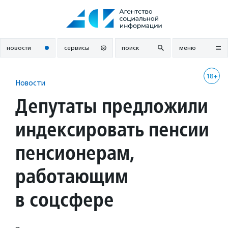
Перейти
к
содержанию
новости
сервисы
поиск
меню
18+
Новости
Депутаты предложили
индексировать пенсии
пенсионерам,
работающим
в соцсфере