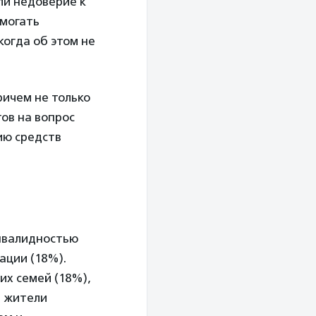
ли недоверие к
омогать
когда об этом не
ричем не только
тов на вопрос
ию средств
нвалидностью
ации (18%).
их семей (18%),
и жители