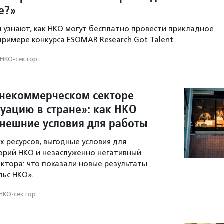
е?»
и узнают, как НКО могут бесплатно провести прикладное
примере конкурса ESOMAR Research Got Talent.
НКО-сектор
 некоммерческом секторе
туацию в стране»: как НКО
нешние условия для работы
х ресурсов, выгодные условия для
орий НКО и незаслуженно негативный
ектора: что показали новые результаты
льс НКО».
НКО-сектор