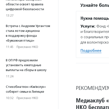
области освоят правила
Узнайте боль
цифровой безопасности
13:27
Нужна помощь
Встреча с Андреем Ургантом
Услуги:
Фонд «
стала лотом аукциона
и благотворител
в поддержку фонда
о социальных пр
«Бумажная птица»
для волонтерско
11:45
·
Прислано НКО
Подробнее
В ОП РФ предложили
установить ежегодные
выплаты на сборы в школу
11:24
Стихобиатлон «Км/вслух»
РЕКОМЕНДУЕ
соберет семьи в Липецке
10:32
·
Прислано НКО
Медиаклуб «
НКО бесплат