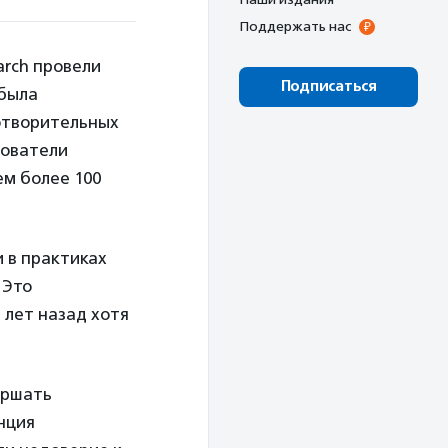
Поддержать нас
arch провели
Подписаться
 была
готворительных
дователи
ем более 100
 в практиках
 Это
 лет назад хотя
ершать
нция