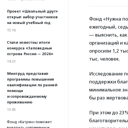
Проект «Школьный друг»
открыл набор участников
Фонд «Нужна пом
на новый учебный год
ежегодный, сед
15:16
— выяснить, как
организаций и к
Стали известны итоги
конкурса «Заповедные
опросили 1,2 ты
острова России — 2026»
тыс. человек.
14:21
Исследование по
Минтруд представил
программы повышения
поддержки благо
квалификации по ранней
минимальное зна
помощи
и сопровождаемому
бы раз жертвов
проживанию
13:45
При этом до 23%
благотворитель
Фонд «Катрен» поможет
внедрить современные