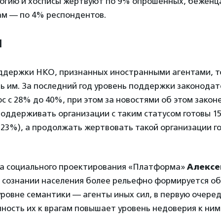
логию и хосписы жертвуют по 9% опрошенных, беженц
м — по 4% респондентов.
ы
оддержки НКО, признанных иностранными агентами, т
ь им. За последний год уровень поддержки законодат
с с 28% до 40%, при этом за новостями об этом закон
поддерживать организации с таким статусом готовы 
— 23%), а продолжать жертвовать такой организации г
а социального проектирования «Платформа»
Алексе
 в сознании населения более рельефно формируется об
ровне семантики — агенты иных сил, в первую очере
нность их к врагам повышает уровень недоверия к ним