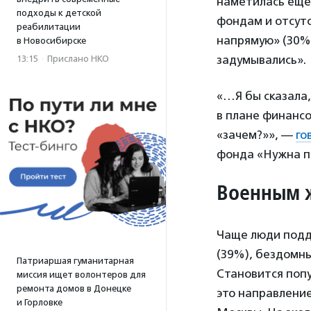
наметилась еще 
подходы к детской
фондам и отсут
реабилитации
напрямую» (30%)
в Новосибирске
задумывались».
13:15
·
Прислано НКО
«…Я бы сказала,
в плане финансо
«зачем?»», —
го
фонда «Нужна 
Военным 
Чаще люди подд
(39%), бездомны
Патриаршая гуманитарная
Становится поп
миссия ищет волонтеров для
ремонта домов в Донецке
это направление
и Горловке