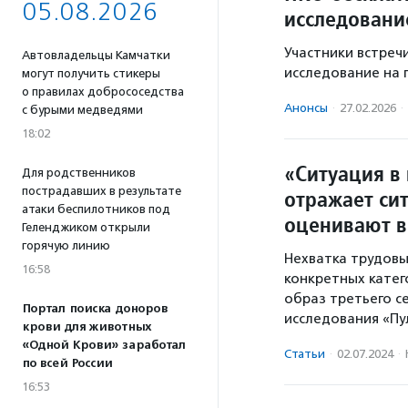
05.08.2026
исследовани
Участники встреч
Автовладельцы Камчатки
исследование на 
могут получить стикеры
о правилах добрососедства
Анонсы
·
27.02.2026
·
с бурыми медведями
18:02
«Ситуация в
Для родственников
пострадавших в результате
отражает си
атаки беспилотников под
оценивают в
Геленджиком открыли
горячую линию
Нехватка трудовы
16:58
конкретных катег
образ третьего с
Портал поиска доноров
исследования «Пу
крови для животных
«Одной Крови» заработал
Статьи
·
02.07.2024
·
по всей России
16:53