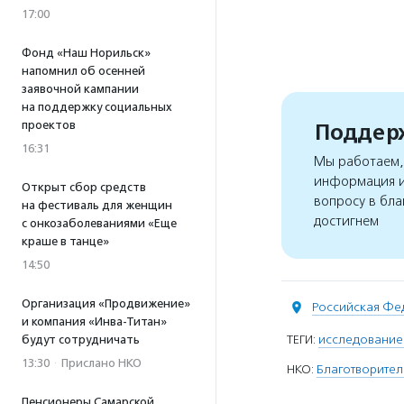
17:00
Фонд «Наш Норильск»
напомнил об осенней
заявочной кампании
на поддержку социальных
проектов
Поддерж
16:31
Мы работаем, 
информация и
Открыт сбор средств
вопросу в бла
на фестиваль для женщин
достигнем
с онкозаболеваниями «Еще
краше в танце»
14:50
Организация «Продвижение»
Российская Фе
и компания «Инва-Титан»
ТЕГИ:
исследование
будут сотрудничать
13:30
·
Прислано НКО
НКО:
Благотворите
Пенсионеры Самарской