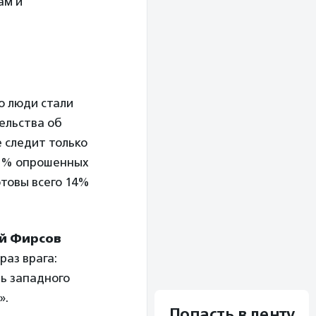
ам и
о люди стали
ельства об
е следит только
15% опрошенных
отовы всего 14%
й Фирсов
раз врага:
дь западного
».
Попасть в ленту