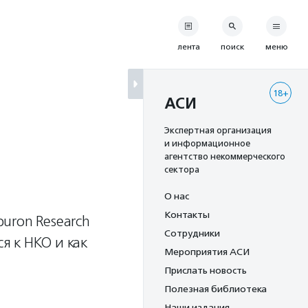
лента
поиск
меню
18+
АСИ
Экспертная организация
и информационное
агентство некоммерческого
сектора
О нас
Контакты
uron Research
Сотрудники
я к НКО и как
Мероприятия АСИ
Прислать новость
Полезная библиотека
Наши издания