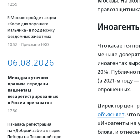
Москвы. На эко
12:59
правозащитника
В Москве пройдет акция
Иноагент
«Кофе для хорошего
мальчика» в поддержку
бездомных животных
10:52
·
Прислано НКО
Что касается п
меньше доверят
06.08.2026
иноагентах выро
20%. Публично 
Минздрав уточнил
(в 2021-м году 
правила передачи
опрошенных.
пациентам
незарегистрированных
в России препаратов
Директор центр
17:30
объясняет
, что
«Иноагенты на у
Началась регистрация
на «Добрый забег» в парке
блока, и отнесе
Победы на Поклонной горе