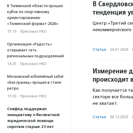
В Свердловс
В Тюменской области прошел
тенденция у
кубок по спортивному
ориентированию
Центр «Третий се
«Тюменский формат-2026»
некоммерческого с
15:19
·
Прислано НКО
Организация «Радость»
Статьи
·
24.01.2024
·
открывает сеть
региональных подразделений
14:25
·
Прислано НКО
Измерение д
Московский юбилейный забег
происходит 
«Без границ» прошел в стиле
ретро
Как получается т
13:30
·
Прислано НКО
секторе все боль
не хватает.
Совфед поддержал
инициативу о бесплатной
Статьи
·
06.12.2023
·
юридической помощи
сиротам старше 23 лет