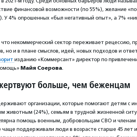
в 2021-м году. Среди основных барьеров люди называ
ствие финансовой возможности (по 55%), желание «п
. У 4% опрошенных «был негативный опыт», а 7% «ни
 что некоммерческий сектор переживает рецессию, п
в, но и в плане смыслов, идей, новых подходов и отве
ворит
изданию «Коммерсант» директор по привлечен
помощь»
Майя Соерова
.
жертвуют больше, чем беженцам
ерживают организации, которые помогают детям с и
м животным (24%), семьям в трудной жизненной ситу
улярна помощь военным, добровольцам СВО и членам 
 чаще поддерживали люди в возрасте старше 45 лет 