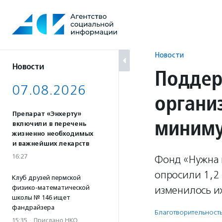
Перейти
к
содержанию
Новости
Новости
Поддер
07.08.2026
органи
Препарат «Энхерту»
миниму
включили в перечень
жизненно необходимых
и важнейших лекарств
16:27
Фонд «Нужна 
опросили 1,2 
Клуб друзей пермской
физико-математической
изменилось и
школы № 146 ищет
фандрайзера
Благотвори­тель­ност
15:35
·
Прислано НКО