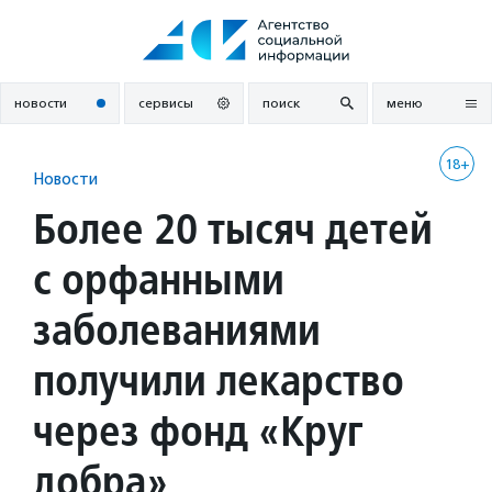
Перейти
к
содержанию
новости
сервисы
поиск
меню
18+
Новости
Более 20 тысяч детей
с орфанными
заболеваниями
получили лекарство
через фонд «Круг
добра»