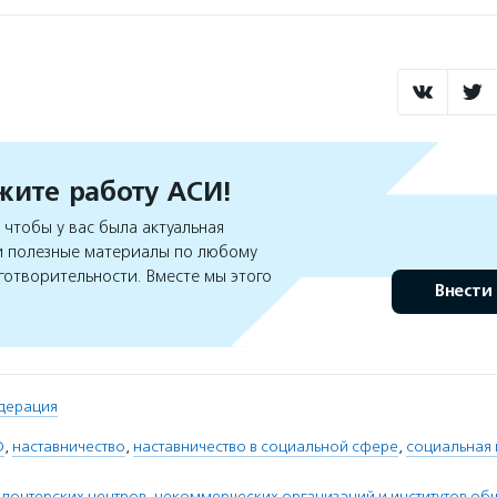
ите работу АСИ!
чтобы у вас была актуальная
 полезные материалы по любому
готворительности. Вместе мы этого
Внести
дерация
О
,
наставничество
,
наставничество в социальной сфере
,
социальная
лонтерских центров, некоммерческих организаций и институтов об