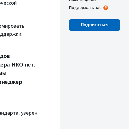
рческой
Поддержать нас
Подписаться
ормировать
оддержки.
идов
ера НКО нет.
 мы
менеджер
андарта, уверен