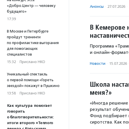
«Добро.Центр — человеку
Анонсы
·
27.07.2026
·
будущего»
17:39
В Кемерове 
В Москве и Петербурге
наставничес
пройдут тренинги
по профилактике выгорания
Программа «Трам
для помогающих
и онлайн-формат
специалистов
15:32
·
Прислано НКО
Новости
·
15.07.2026
Уникальный спектакль
о первой помощи «Гореть
Школа настав
звездой» покажут в Пушкино
меня?»
13:58
·
Прислано НКО
«Иногда решение
Как культура помогает
результат обучени
говорить
Фонд подбирает н
о благотворительности:
сиротства. Как п
итоги второго «Теплого
вечера с Кольским»