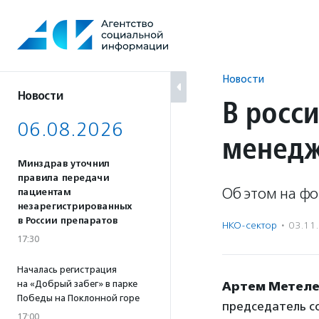
Перейти
к
содержанию
Новости
Новости
В росси
06.08.2026
менедж
Минздрав уточнил
правила передачи
Об этом на ф
пациентам
незарегистрированных
в России препаратов
НКО-сектор
·
03.11
17:30
Началась регистрация
на «Добрый забег» в парке
Артем Метел
Победы на Поклонной горе
председатель с
17:00