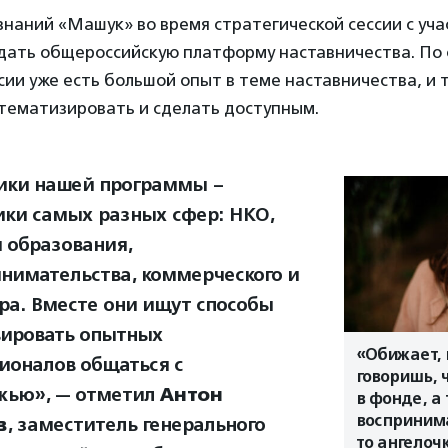
знаний «Машук» во время стратегической сессии с уч
дать общероссийскую платформу наставничества. По
сии уже есть большой опыт в теме наставничества, и 
тематизировать и сделать доступным.
ики нашей программы –
ики самых разных сфер: НКО,
 образования,
нимательства, коммерческого и
ора. Вместе они ищут способы
ировать опытных
«Обижает, 
ионалов общаться с
говоришь, 
жью», — отметил
Антон
в фонде, а
воспринима
в
, заместитель генерального
то ангелоч