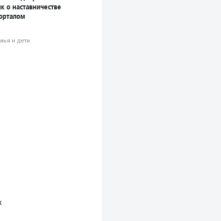
к о наставничестве
порталом
мья и дети
х