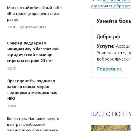
развития «Добро.рф
Московский юбилейный забег
«Без границ» прошел в стиле
ретро
Узнайте боль
13:30
·
Прислано НКО
Добро.рф
Совфед поддержал
Услуги:
Ассоциа
инициативу о бесплатной
Университет», 
юридической помощи
добровольческих
сиротам старше 23 лет
13:19
Подробнее
Президент РФ подписал
закон о новых мерах
поддержки молодежных
НКО
13:04
ВИДЕО ПО ТЕ
Волонтеры Наставнического
центра преобразили
территорию дома ребенка