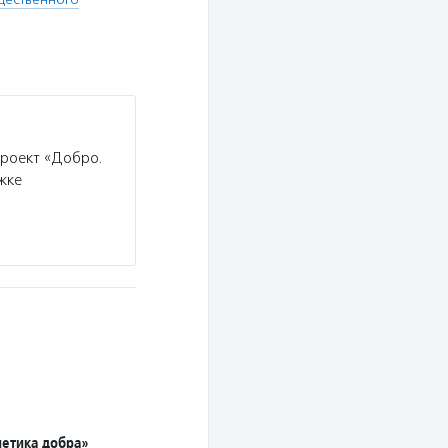
проект «Добро.
жке
етика добра»