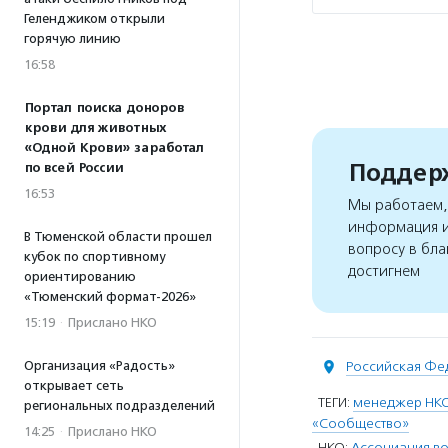
Геленджиком открыли
горячую линию
16:58
Портал поиска доноров
крови для животных
«Одной Крови» заработал
Поддерж
по всей России
16:53
Мы работаем, 
информация и
В Тюменской области прошел
вопросу в бла
кубок по спортивному
достигнем
ориентированию
«Тюменский формат-2026»
15:19
·
Прислано НКО
Организация «Радость»
Российская Фе
открывает сеть
ТЕГИ:
менеджер НК
региональных подразделений
«Сообщество»
14:25
·
Прислано НКО
НКО:
Ассоциация во