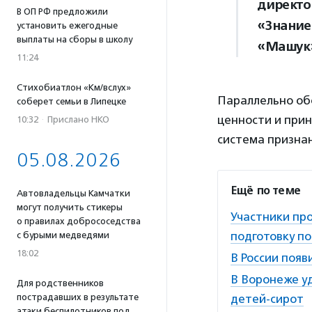
директо
В ОП РФ предложили
«Знание
установить ежегодные
выплаты на сборы в школу
«Машук
11:24
Стихобиатлон «Км/вслух»
Параллельно об
соберет семьи в Липецке
ценности и прин
10:32
·
Прислано НКО
система признан
05.08.2026
Ещё по теме
Автовладельцы Камчатки
могут получить стикеры
Участники пр
о правилах добрососедства
подготовку п
с бурыми медведями
18:02
В России поя
В Воронеже у
Для родственников
пострадавших в результате
детей-сирот
атаки беспилотников под