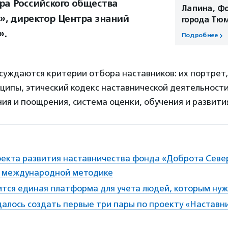
ра Российского общества
Лапина, Фо
», директор Центра знаний
города Тю
».
Подробнее
суждаются критерии отбора наставников: их портрет
ципы, этический кодекс наставнической деятельности
ия и поощрения, система оценки, обучения и развити
оекта развития наставничества фонда «Доброта Севе
о международной методике
вится единая платформа для учета людей, которым ну
далось создать первые три пары по проекту «Наставн