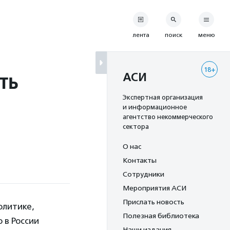
лента
поиск
меню
18+
ть
АСИ
Экспертная организация
и информационное
агентство некоммерческого
сектора
О нас
Контакты
Сотрудники
Мероприятия АСИ
Прислать новость
олитике,
Полезная библиотека
о в России
Наши издания