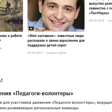
выпустил роли
совместно с 
«ПостНаука»
08.09.2016
·
Се
олик о работе
«Мой наставник»: известные люди
О
рассказали о своем взрослении для
поддержки детей-сирот
ор
09.06.2017
·
Семья и дети
М
ния «Педагоги-волонтеры»
 для участников движения «Педагоги-волонтеры», ведущи
 или развивающих региональные команды.