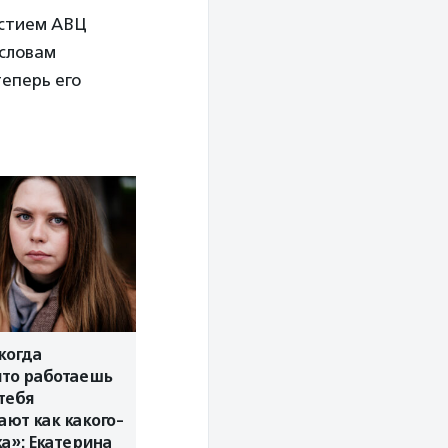
астием АВЦ
 словам
теперь его
когда
что работаешь
 тебя
ют как какого-
ка»: Екатерина