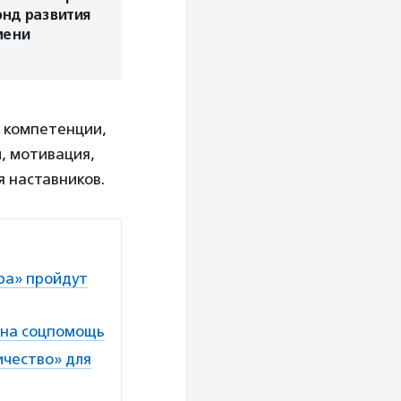
нд развития
мени
, компетенции,
, мотивация,
я наставников.
ра» пройдут
жна соцпомощь
ичество» для