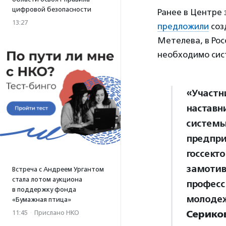
цифровой безопасности
Ранее в Центре 
13:27
предложили
соз
Метелева, в Рос
необходимо сис
«Участн
наставн
системы
предпри
госсект
замотив
Встреча с Андреем Ургантом
стала лотом аукциона
професс
в поддержку фонда
молоде
«Бумажная птица»
Серико
11:45
·
Прислано НКО