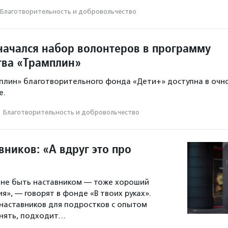
Благотвори­тель­ность и доброволь­чест­во
начался набор волонтеров в программу
тва «Трамплин»
плин» благотворительного фонда «Дети+» доступна в очн
е.
·
Благотвори­тель­ность и доброволь­чест­во
ников: «А вдруг это про
 не быть наставником — тоже хороший
я», — говорят в фонде «В твоих руках».
аставников для подростков с опытом
онять, подходит…