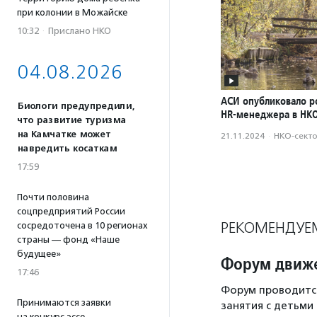
при колонии в Можайске
10:32
·
Прислано НКО
04.08.2026
АСИ опубликовало р
Биологи предупредили,
HR-менеджера в НК
что развитие туризма
на Камчатке может
21.11.2024
·
НКО-сект
навредить косаткам
17:59
Почти половина
соцпредприятий России
РЕКОМЕНДУЕ
сосредоточена в 10 регионах
страны — фонд «Наше
будущее»
Форум движе
17:46
Форум проводится
Принимаются заявки
занятия с детьми
на конкурс эссе