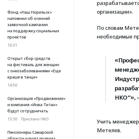
разрабатываетс
организации».
Фонд «Наш Норильск»
напомнил об осенней
заявочной кампании
По словам Мете
на поддержку социальных
необходимые пр
проектов
16:31
Открыт сбор средств
«Профес
на фестиваль для женщин
менедже
с онкозаболеваниями «Еще
краше в танце»
Индустр
14:50
разраба
НКО”», 
Организация «Продвижение»
и компания «Инва-Титан»
будут сотрудничать
13:30
·
Прислано НКО
Учить менеджеро
Метелев.
Пенсионеры Самарской
области освоят правила