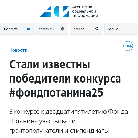
Перейти
к
содержанию
новости
сервисы
поиск
меню
18+
Новости
Стали известны
победители конкурса
#фондпотанина25
В конкурсе к двадцатипятилетию Фонда
Потанина участвовали
грантополучатели и стипендиаты